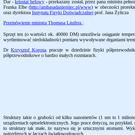
Dar -
kriostat helowy
- przekazany został, przez pana ministra peł
Franka Elbe (
http://ambasadaniemiec.pl/www
) w obecności prorek
oraz dyrektora
Instytutu Fizyki Doświadczalnej
prof. Jana Żylicza
Przemówienie ministra Thomasa L
äu
fera
.
Sprzęt ten (o wartości ok. 40000 DM) umożliwia osiąganie temper
wyeliminować niedokładności pomiaru wywoływane drganiami ter
Dr
Krzysztof Korona
pracuje w dziedzinie fizyki półprzewod
półprzewodnikowe o bardzo małych rozmiarach.
Struktury takie o grubości od kilku nanometrów (1 nm to 1 milio
urządzeniach optoelektronicznych. Jego prace dotyczą, na przykła
to struktury tak małe, że nazywa się je sztucznymi atomami. W
potrzebnych w łączach światłowodowych.