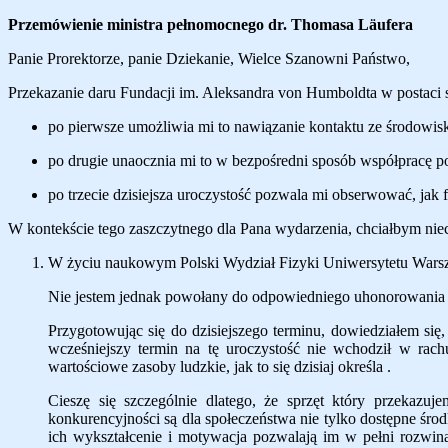
Przemówienie ministra pełnomocnego dr. Thomasa L
äu
fera
Panie Prorektorze, panie Dziekanie, Wielce Szanowni Państwo,
Przekazanie daru Fundacji im. Aleksandra von Humboldta w postaci s
po pierwsze umożliwia mi to nawiązanie kontaktu ze środowi
po drugie
unaocznia mi to w bezpośredni sposób współpracę po
po trzecie dzisiejsza
uroczystość pozwala mi obserwować, jak f
W kont
ekście tego zaszczytnego dla Pana wydarzenia, chciałbym nieco
W życiu naukowym Polski Wydział Fizyki Uniwersytetu Warszaws
Nie j
estem jednak powołany do odpowiedniego uhonorowania “s
Przygotowując się do dzisiejszego terminu, dowiedziałem si
wcześniejszy termin na tę uroczystość nie wchodził w rach
wartościowe zasoby ludzkie, jak to się dzisiaj określa .
Cieszę się szczególnie dlatego, że sprzęt który
przekazuje
konkurencyjności są dla społeczeństwa nie tylko dostępne śro
ich wykształcenie i motywacja pozwalają im w pełni rozwiną