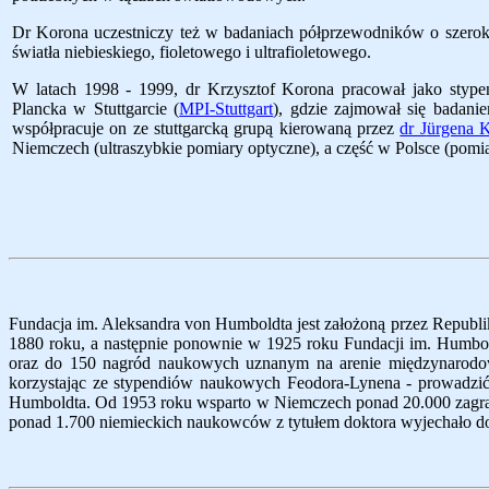
Dr Korona uczestniczy też w badaniach półprzewodników o szeroki
światła niebieskiego, fioletowego i ultrafioletowego.
W latach 1998 - 1999, dr Krzysztof Korona pracował jako stype
Plancka w Stuttgarcie (
MPI-Stuttgart
), gdzie zajmował się badani
współpracuje on ze stuttgarcką grupą kierowaną przez
dr J
ürgena 
Niemczech (ultraszybkie pomiary optyczne), a część w Polsce (pomia
Fundacja im. Aleksandra von Humboldta jest założoną przez Republi
1880 roku, a następnie ponownie w 1925 roku Fundacji im. Humb
oraz do 150 nagród naukowych uznanym na arenie międzynarodow
korzystając ze stypendiów naukowych Feodora-Lynena - prowadzić
Humboldta. Od 1953 roku wsparto w Niemczech ponad 20.000 zagran
ponad 1.700 niemieckich naukowców z tytułem doktora wyjechało do 5