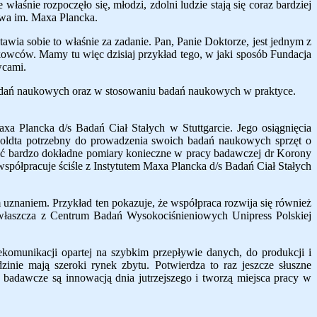
właśnie rozpoczęło się, młodzi, zdolni ludzie stają się coraz bardziej
twa im. Maxa Plancka.
ia sobie to właśnie za zadanie. Pan, Panie Doktorze, jest jednym z
owców. Mamy tu więc dzisiaj przykład tego, w jaki
s
posób Fundacja
wcami.
 badań naukowych oraz w stosowaniu badań naukowych w praktyce.
a Plancka d/s Badań Ciał Stałych w Stuttgarcie. Jego osiągnięcia
boldta potrzebny
d
o prowadzenia swoich badań naukowych sprzęt o
zić bardzo dokładne pomiary
konieczne w pracy badawczej dr Korony
współpracuje ściśle z Instytutem Maxa Plancka d/s Badań Ciał Stałych
m uznaniem. Przykład ten pokazuje, że współpraca rozwija się również
wł
a
szcza z Centrum Badań Wysokociśnieniowych Unipress Polskiej
ekomunikacji opartej na szybkim przepływie danych, do produkcji i
ie mają szeroki rynek zbytu. Potwierdza to raz jes
z
cze słuszne
badawcze są innowacją dnia jutrzejszego i tworzą miejsca pracy w