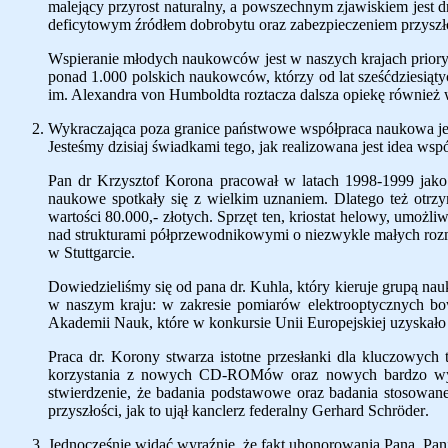
malejący przyrost naturalny, a powszechnym zjawiskiem jest dras
d
eficytowym
źródłem dobrobytu oraz zabezpieczeniem przysz
Wspieranie młodych naukowców jest w naszych krajach prioryt
ponad 1.000 polskich naukowców, którzy od lat sześćdziesią
im. Alexandra von Humboldta roztacza dalsza opiekę równie
Wykraczająca poza granice państwowe współpraca naukowa jes
Jesteśmy dzisiaj świadkami tego, jak realizowana jest idea ws
Pan dr Krzysztof Korona pracował w latach 1998-1999 jako
naukowe spotkały się z wielkim uznaniem. Dlatego też otrz
wartości 80.000,- złotych. Sprzęt ten, kriostat helowy, umoż
nad strukturami
półprzewodnikowymi o niezwykle małych roz
w Stuttgarcie.
Dowiedzieliśmy się od pana dr. Kuhla, który kieruje grupą nau
w naszym kraju: w zakresie pomiarów elektrooptycznych bo
Akademii Nauk, które w konkursie Unii Europejskiej uzyskało 
Praca dr. Korony stwarza istotne przesłanki dla kluczowych 
korzystania z nowych CD-ROMów oraz nowych bardzo wydajn
stwierdzenie, że badania podstawowe oraz badania stosowane
przyszłości, jak to ujął kanclerz federalny Gerhard
Schröder
.
Jednocześnie widać wyraźnie, że
fakt uhonorowania Pana, Pan