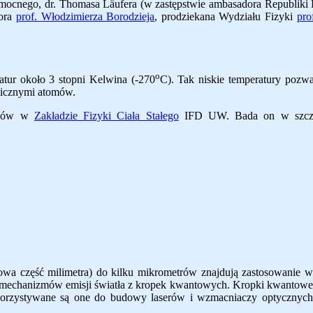
nomocnego, dr. Thomasa Läu
fera (w zastępstwie ambasadora Republiki 
tora
prof. Włodzimierza Borodzieja
, prodziekana Wydziału Fizyki
pro
o
atur około 3 stopni Kelwina (-270
C). Tak niskie temperatury pozw
micznymi atomów.
ników w
Zakładzie Fizyki Ciała Stałego
IFD UW. Bada on w szczeg
nowa część milimetra) do kilku mikrometrów znajdują zastosowanie w
d, mechanizmów emisji światła z kropek kwantowych. Kropki kwantowe
ykorzystywane są one do budowy laserów i wzmacniaczy optycznych