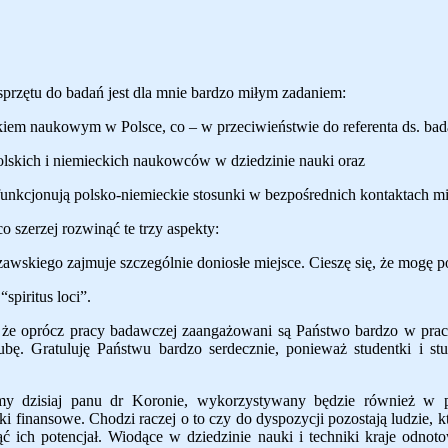
przętu do badań jest dla mnie bardzo miłym zadaniem:
skiem naukowym w Polsce, co – w przeciwieństwie do referenta ds. b
lskich i niemieckich naukowców w dziedzinie nauki oraz
unkcjonują polsko-niemieckie stosunki w bezpośrednich kontaktach m
 szerzej rozwinąć te trzy aspekty:
kiego zajmuje szczególnie doniosłe miejsce. Cieszę się, że mogę po 
piritus loci”.
ę, że oprócz pracy badawczej zaangażowani są Państwo bardzo w pra
ubę. Gratuluję Państwu bardzo serdecznie, ponieważ studentki i st
my dzisiaj panu dr
Koronie, wykorzystywany będzie również w pr
dki finansowe. Chodzi ra
c
zej o to czy do dyspozycji pozostają ludzie, 
ć ich potencjał. Wiodące w dziedzinie nauki i techniki kraje odnot