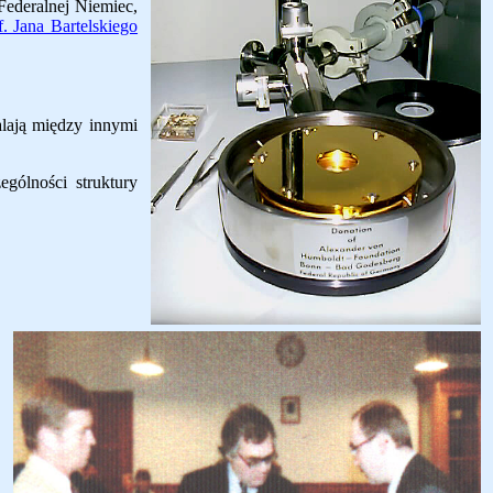
Federalnej Niemiec,
f. Jana Bartelskiego
alają między innymi
ólności struktury