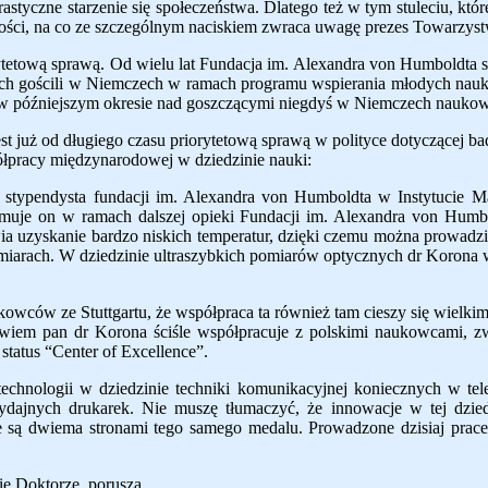
tyczne starzenie się społeczeństwa. Dlatego też w tym stuleciu, które 
łości, na co ze szczególnym naciskiem zwraca uwagę prezes Towarzys
etową sprawą. Od wielu lat Fundacja im. Alexandra von Humboldta staw
tych gościli w Niemczech w ramach programu wspierania młodych nauk
ż w późniejszym okresie nad goszczącymi niegdyś w Niemczech nauko
t już od długiego czasu priorytetową sprawą w polityce dotyczącej
półpracy międzynarodowej w dziedzinie nauki:
 stypendysta
fundacji
im. Alexandra von Humboldta w Instytucie Max
ymuje on w ramach dalszej opieki Fundacji im. Alexandra von Hum
liwia uzyskanie bardzo niskich temperatur, dzięki czemu można prowad
miarach. W
dziedzinie ultraszybkich pomiarów optycznych dr Korona
kowców ze Stuttgartu, że współpraca ta również tam cieszy się wielki
wiem pan dr Korona ściśle współpracuje z polskimi naukowcami, z
status “Center of Excellence”.
technologii w dziedzinie techniki komunikacyjnej koniecznych w tel
ych drukarek. Nie muszę tłumaczyć, że innowacje w tej dziedzin
 są dwiema stronami tego samego medalu. Prowadzone dzisiaj prace 
ie Doktorze, porusza