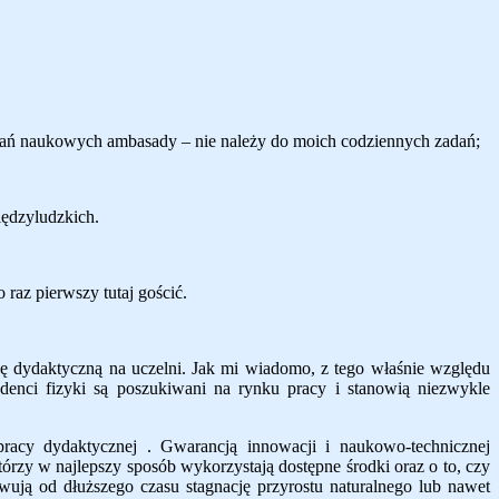
adań naukowych ambasady – nie należy do moich codziennych zadań;
iędzyludzkich.
raz pierwszy tutaj gościć.
cę dydaktyczną na uczelni. Jak mi wiadomo, z tego właśnie względu
udenci fizyki są poszukiwani na rynku pracy i stanowią niezwykle
acy dydaktycznej . Gwarancją innowacji i naukowo-technicznej
którzy w najlepszy sposób wykorzystają dostępne środki oraz o to, czy
owują od dłuższe
g
o czasu stagnację przyrostu naturalnego lub nawet