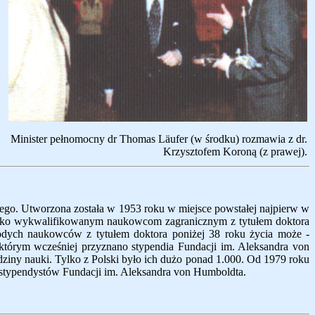
l
w
Minister pełnomocny dr Thomas L
äu
fer (w środku) rozmawia z dr.
Krzysztofem Koroną (z prawej).
nego. Utworzona została w 1953 roku w miejsce powstałej najpierw w
soko wykwalifikowanym naukowcom zagranicznym z tytułem doktora
dych naukowców z tytułem doktora poniżej 38 roku życia może -
tórym wcześniej przyznano stypendia Fundacji im. Aleksandra von
ny nauki. Tylko z Polski było ich dużo ponad 1.000. Od 1979 roku
h stypendystów Fundacji im. Aleksandra von Humboldta.