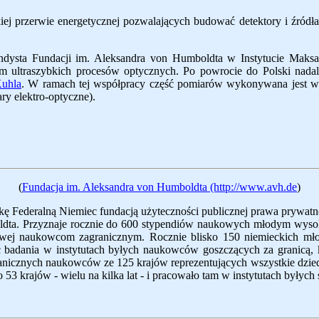
ej przerwie energetycznej pozwalających budować detektory i źródła
ndysta Fundacji im. Aleksandra von Humboldta w Instytucie Maksa
em ultraszybkich procesów optycznych. Po powrocie do Polski nada
Kuhla
. W ramach tej współpracy część pomiarów wykonywana jest 
ry elektro-optyczne).
(
Fundacja im. Aleksandra von Humboldta (http://www.avh.de
)
kę Federalną Niemiec fundacją użyteczności publicznej prawa prywat
oldta. Przyznaje rocznie do 600 stypendiów naukowych młodym wy
ej naukowcom zagranicznym. Rocznie blisko 150 niemieckich mło
 badania w instytutach byłych naukowców goszczących za granicą, k
icznych naukowców ze 125 krajów reprezentujących wszystkie dziedzi
3 krajów - wielu na kilka lat - i pracowało tam w instytutach byłyc