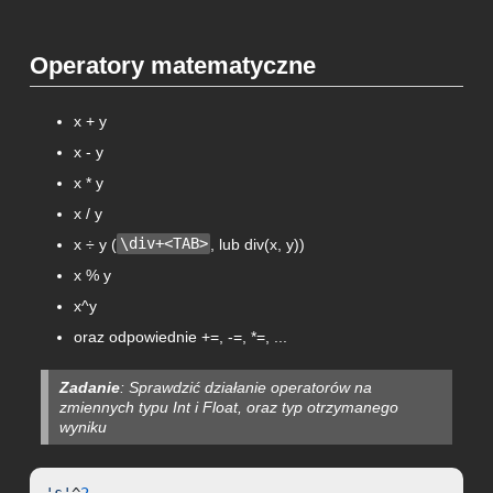
Operatory matematyczne
x + y
x - y
x * y
x / y
x ÷ y (
\div+<TAB>
, lub div(x, y))
x % y
x^y
oraz odpowiednie +=, -=, *=, ...
Zadanie
: Sprawdzić działanie operatorów na
zmiennych typu Int i Float, oraz typ otrzymanego
wyniku
's'
^
2