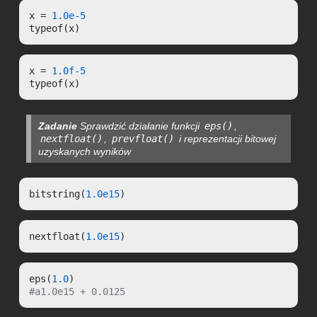
x = 
1.0e-5
typeof(x)
x = 
1.0f-5
typeof(x)
Zadanie
Sprawdzić działanie funkcji
eps()
,
nextfloat()
,
prevfloat()
i reprezentacji bitowej
uzyskanych wyników
bitstring(
1.0e15
)
nextfloat(
1.0e15
)
eps(
1.0
#a1.0e15 + 0.0125