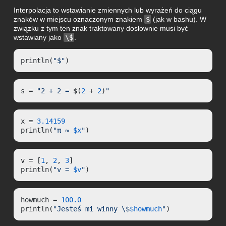
Interpolacja to wstawianie zmiennych lub wyrażeń do ciągu
znaków w miejscu oznaczonym znakiem
$
(jak w bashu). W
związku z tym ten znak traktowany dosłownie musi być
wstawiany jako
\$
.
println(
"$"
)
s = 
"2 + 2 = 
$(
2
 + 
2
)
"
x = 
3.14159
println(
"π ≈ 
$x
"
)
v = [
1
, 
2
, 
3
]

println(
"v = 
$v
"
)
howmuch = 
100.0
println(
"Jesteś mi winny \$
$howmuch
"
)