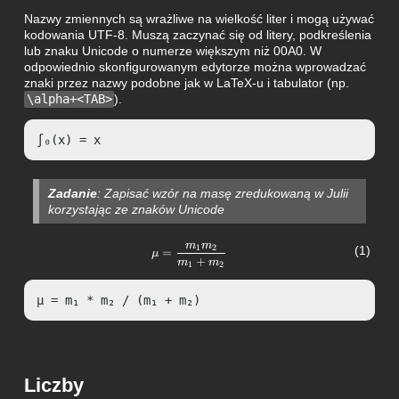
Nazwy zmiennych są wrażliwe na wielkość liter i mogą używać
kodowania UTF-8. Muszą zaczynać się od litery, podkreślenia
lub znaku Unicode o numerze większym niż 00A0. W
odpowiednio skonfigurowanym edytorze można wprowadzać
znaki przez nazwy podobne jak w LaTeX-u i tabulator (np.
\alpha+<TAB>
).
∫₀(x) = x
Zadanie
:
Zapisać wzór na masę zredukowaną w Julii
korzystając ze znaków Unicode
m
m
\mu =
1
2
=
μ
+
\frac{
m
m
1
2
{m}_{1}
{m}_{2}
μ = m₁ * m₂ / (m₁ + m₂)
}{
{m}_{1}
+
{m}_{2}
}
Liczby