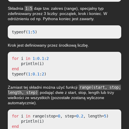
Składnia
1:5
daje tzw. zakres (range), specjalny typ
zdefiniowany przez 3 liczby: początek, krok i koniec. W
odróżnieniu od np. Pythona koniec jest zawarty.
typeof(
1
:
5
)
Krok jest definiowany przez środkową liczbę.
for
 i 
in
1
:
0.1
:
2
end
typeof(
1
:
0.1
:
2
)
Zamiast tej składni można użyć funkcji
range(start, stop;
length, step)
podająć dwie z start, stop, length lub trzy
wielkości ze wszystkich (pozostałe zostaną wyliczone
automatycznie).
for
 i 
in
 range(stop=
0
, step=
0.2
, length=
5
)

end