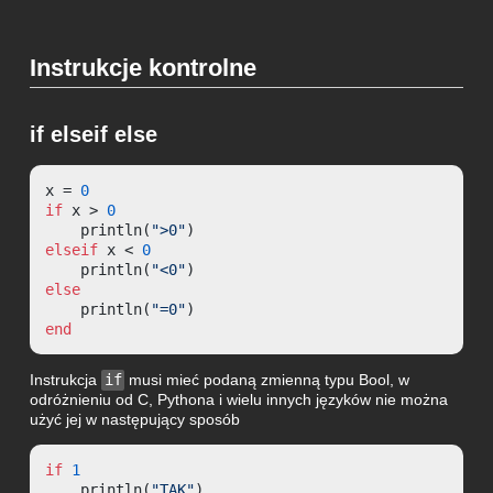
Instrukcje kontrolne
if elseif else
x = 
0
if
 x > 
0
    println(
">0"
elseif
 x < 
0
    println(
"<0"
else
    println(
"=0"
end
Instrukcja
if
musi mieć podaną zmienną typu Bool, w
odróżnieniu od C, Pythona i wielu innych języków nie można
użyć jej w następujący sposób
if
1
    println(
"TAK"