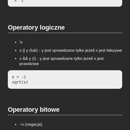
Operatory logiczne
!x
x || y (lub) - y jest sprawdzane tylko jeżeli x jest fałszywe
x && y (i) - y jest sprawdzane tylko jeżeli x jest
prawdziwe
x = -
2
sqrt(x)
Operatory bitowe
~x (negacja)