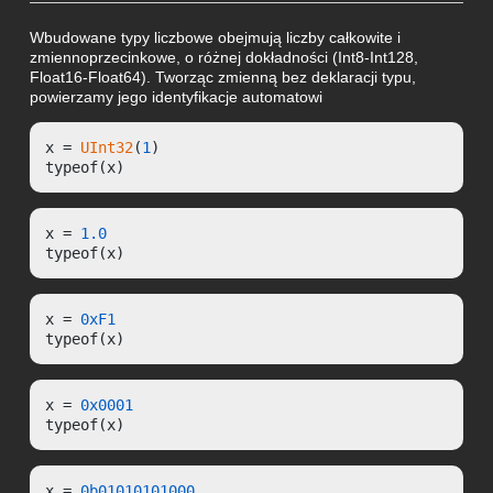
Wbudowane typy liczbowe obejmują liczby całkowite i
zmiennoprzecinkowe, o różnej dokładności (Int8-Int128,
Float16-Float64). Tworząc zmienną bez deklaracji typu,
powierzamy jego identyfikacje automatowi
x = 
UInt32
(
1
)

typeof(x)
x = 
1.0
typeof(x)
x = 
0xF1
typeof(x)
x = 
0x0001
typeof(x)
x = 
0b01010101000