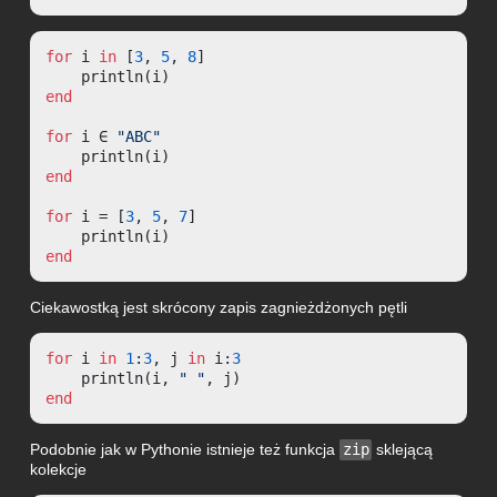
for
 i 
in
 [
3
, 
5
, 
8
]

end
for
 i ∈ 
"ABC"
end
for
 i = [
3
, 
5
, 
7
]

end
Ciekawostką jest skrócony zapis zagnieżdżonych pętli
for
 i 
in
1
:
3
, j 
in
 i:
3
    println(i, 
" "
end
Podobnie jak w Pythonie istnieje też funkcja
zip
sklejącą
kolekcje