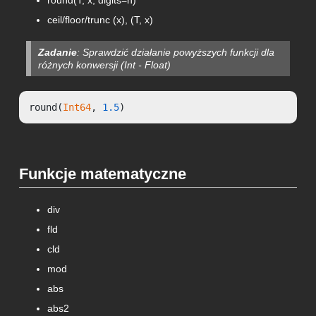
ceil/floor/trunc (x), (T, x)
Zadanie
: Sprawdzić działanie powyższych funkcji dla
różnych konwersji (Int - Float)
round(
Int64
, 
1.5
)
Funkcje matematyczne
div
fld
cld
mod
abs
abs2