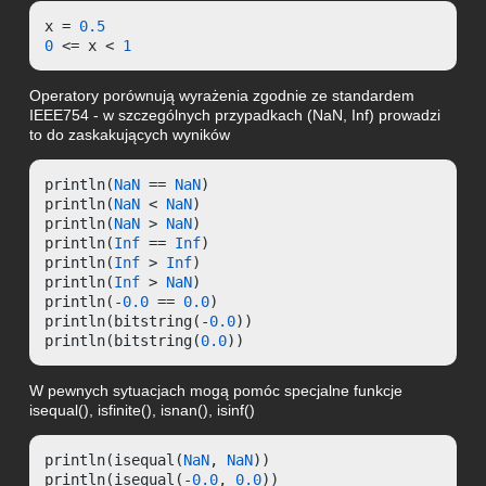
x = 
0.5
0
 <= x < 
1
Operatory porównują wyrażenia zgodnie ze standardem
IEEE754 - w szczególnych przypadkach (NaN, Inf) prowadzi
to do zaskakujących wyników
println(
NaN
 == 
NaN
)

println(
NaN
 < 
NaN
)

println(
NaN
 > 
NaN
)

println(
Inf
 == 
Inf
)

println(
Inf
 > 
Inf
)

println(
Inf
 > 
NaN
)

println(-
0.0
 == 
0.0
)

println(bitstring(-
0.0
))

println(bitstring(
0.0
))
W pewnych sytuacjach mogą pomóc specjalne funkcje
isequal(), isfinite(), isnan(), isinf()
println(isequal(
NaN
, 
NaN
))

println(isequal(-
0.0
, 
0.0
))