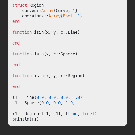
struct
 Region

    curves::
Array
{Curve, 
1
}

    operators::
Array
{
Bool
, 
1
end
function
 isin(x, y, c::Line)

end
function
 isin(x, c::Sphere)

end
function
 isin(x, y, r::Region)

end
l1 = Line(
0.0
, 
0.0
, 
0.0
, 
1.0
)

s1 = Sphere(
0.0
, 
0.0
, 
1.0
)

r1 = Region([l1, s1], [
true
, 
true
])

println(r1)