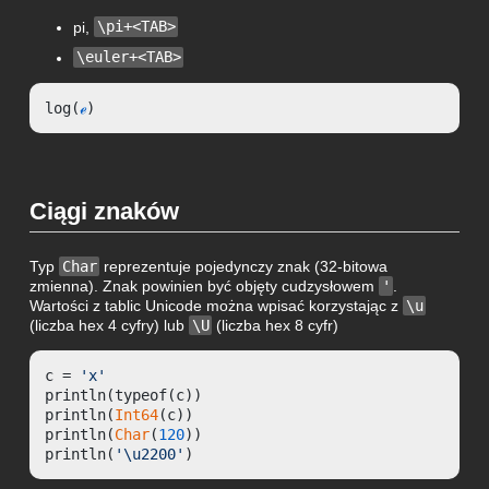
pi,
\pi+<TAB>
\euler+<TAB>
log(
ℯ
)
Ciągi znaków
Typ
Char
reprezentuje pojedynczy znak (32-bitowa
zmienna). Znak powinien być objęty cudzysłowem
'
.
Wartości z tablic Unicode można wpisać korzystając z
\u
(liczba hex 4 cyfry) lub
\U
(liczba hex 8 cyfr)
c = 
'x'
println(typeof(c))

println(
Int64
(c))

println(
Char
(
120
))

println(
'\u2200'
)