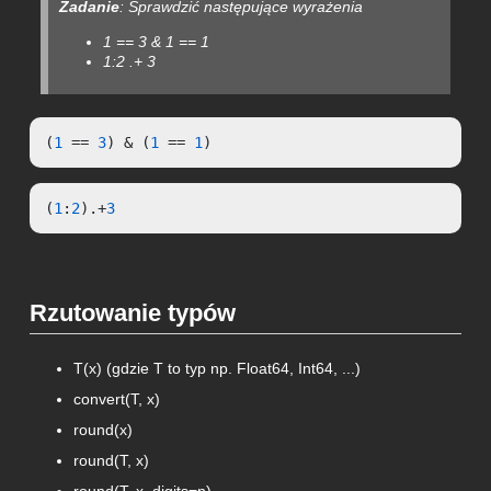
Zadanie
: Sprawdzić następujące wyrażenia
1 == 3 & 1 == 1
1:2 .+ 3
(
1
 == 
3
) & (
1
 == 
1
)
(
1
:
2
).+
3
Rzutowanie typów
T(x) (gdzie T to typ np. Float64, Int64, ...)
convert(T, x)
round(x)
round(T, x)
round(T, x, digits=n)