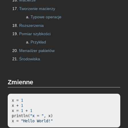
Macierze
Tworzenie macierzy
Typowe operacje
Rozszerzenia
Pomiar szybkości
Przykład
Menadżer pakietów
Środowiska
Zmienne
x = 
1
x + 
1
x = 
1
 + 
1
println(
"x = "
, x)

x = 
"Hello World!"