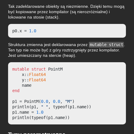
Tak zadeklarowane obiekty są niezmienne. Dzięki temu mogą
być kopiowane przez kompilator (są nierozróżnialne) i
lokowane na stosie (stack).
p0.x = 
1.0
Struktura zmienna jest deklarowana przez
mutable struct
.
Ten typ nie może być z góry roztrzygnięty przez kompilator.
Jest umieszczany na stercie (heap).
mutable struct
 PointM

    x::
Float64
    y::
Float64
end
p1 = PointM(
0.0
, 
0.0
, 
"M"
)

println(p1, 
" "
, typeof(p1.name))

p1.name = 
1.0
println(typeof(p1.name))