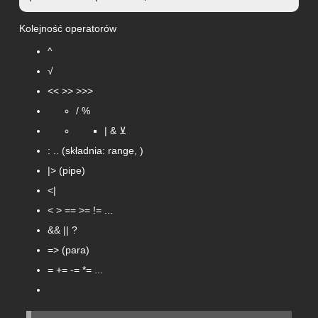
Kolejność operatorów
^
√
<< >> >>>
/ %
| & ⊻
: .. (składnia: range, )
|> (pipe)
<|
< > == >= != ...
&& || ?
=> (para)
= += -= *= ...