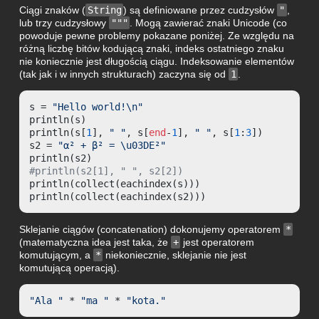
Ciągi znaków (
String
) są definiowane przez cudzysłów
"
,
lub trzy cudzysłowy
"""
. Mogą zawierać znaki Unicode (co
powoduje pewne problemy pokazane poniżej. Ze względu na
różną liczbę bitów kodującą znaki, indeks ostatniego znaku
nie koniecznie jest długością ciągu. Indeksowanie elementów
(tak jak i w innych strukturach) zaczyna się od
1
.
s = 
"Hello world!\n"
println(s)

println(s[
1
], 
" "
, s[
end
-
1
], 
" "
, s[
1
:
3
])

s2 = 
"α² + β² = \u03DE²"
#println(s2[1], " ", s2[2])
println(collect(eachindex(s)))

println(collect(eachindex(s2)))
Sklejanie ciągów (concatenation) dokonujemy operatorem
*
(matematyczna idea jest taka, że
+
jest operatorem
komutującym, a
*
niekoniecznie, sklejanie nie jest
komutującą operacją).
"Ala "
 * 
"ma "
 * 
"kota."