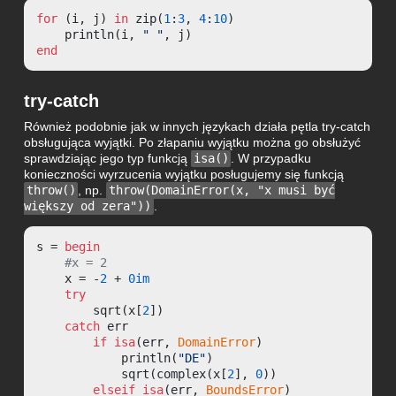
for
 (i, j) 
in
 zip(
1
:
3
, 
4
:
10
)

    println(i, 
" "
end
try-catch
Również podobnie jak w innych językach działa pętla try-catch
obsługująca wyjątki. Po złapaniu wyjątku można go obsłużyć
sprawdziając jego typ funkcją
isa()
. W przypadku
konieczności wyrzucenia wyjątku posługujemy się funkcją
throw()
, np.
throw(DomainError(x, "x musi być
większy od zera"))
.
s = 
begin
#x = 2
    x = -
2
 + 
0
im
try
        sqrt(x[
2
])

catch
 err

if
isa
(err, 
DomainError
)

            println(
"DE"
)

            sqrt(complex(x[
2
], 
0
))

elseif
isa
(err, 
BoundsError
)
