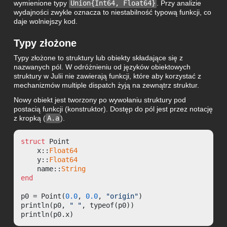
wymienione typy
Union{Int64, Float64}
. Przy analizie
wydajności zwykle oznacza to niestabilność typową funkcji, co
daje wolniejszy kod.
Typy złożone
Typy złożone to struktury lub obiekty składające się z
nazwanych pól. W odróżnieniu od języków obiektowych
struktury w Julii nie zawierają funkcji, które aby korzystać z
mechanizmów multiple dispatch żyją na zewnątrz struktur.
Nowy obiekt jest tworzony po wywołaniu struktury pod
postacią funkcji (konstruktor). Dostęp do pól jest przez notację
z kropką (
A.a
).
struct
 Point

    x::
Float64
    y::
Float64
    name::
String
end
p0 = Point(
0.0
, 
0.0
, 
"origin"
)

println(p0, 
" "
, typeof(p0))

println(p0.x)