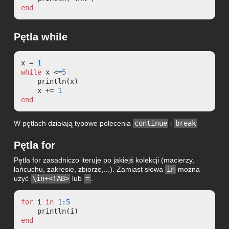
end
Pętla while
x = 
1
while
 x <=
5
    println(x)

    x += 
1
end
W pętlach działają typowe polecenia
continue
i
break
Pętla for
Pętla for zasadniczo iteruje po jakiejś kolekcji (macierzy,
łańcuchu, zakresie, zbiorze,...). Zamiast słowa
in
można
użyć
\in+<TAB>
lub
=
.
for
 i 
in
1
:
5
end