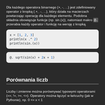
Dla każdego operatora binarnego (+, -, ...) jest zdefiniowany
operator z kropką (.+, .-, ...), który działa na macierzach
powtarzając operację dla każdego elementu. Podobna
składnia obowiązuje funkcje (np. sin.(x)), natomiast makro
@.
przerabia każdy operator i funkcję na wersję z kropką.
x = [
1
, 
2
, 
3
]

println(x .^ 
2
)

println(sin.(x))
@. sqrt(sin(x) + 
2
x + 
1
)
Porównania liczb
Liczby i zmienne można porównywać typowymi operatorami
(==, !=, >=, <=). Operatory można łączyć w łańcuchy (jak w
Pythonie), np. 0 <= x < 1