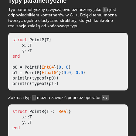
Typy parametryczne
Typ parametryczny (zwyczajowo oznaczony jako
T
) jest
odpowiednikiem konternerów w C++. Dzięki temu można
tworzyć ogólne elastyczne struktury, których konkretne
realizacje zależą od końcowego typu.
struct
 PointP{T}

    x::T

end
p0 = PointP{
Int64
}(
0
, 
0
)

p1 = PointP{
Float64
}(
0.0
, 
0.0
)

println(typeof(p0))

println(typeof(p1))
Zakres i typ
T
można zawęzić poprzez operator
<:
struct
 PointR{T <: 
Real
}

    x::T

end