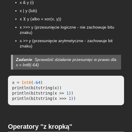
x & y (i)
x | y (lub)
x ⊻ y (albo = xor(x, y))
x >>> y (przesunięcie logiczne - nie zachowuje bitu
znaku)
x >> y (przesunięcie arytmetyczne - zachowuje bit
znaku)
Zadanie
: Sprawdzić działanie przesunięc w prawo dla
x = Int8(-64)
x = 
Int8
(-
64
)

println(bitstring(x))

println(bitstring(x >> 
1
))

println(bitstring(x >>> 
1
))
Operatory "z kropką"