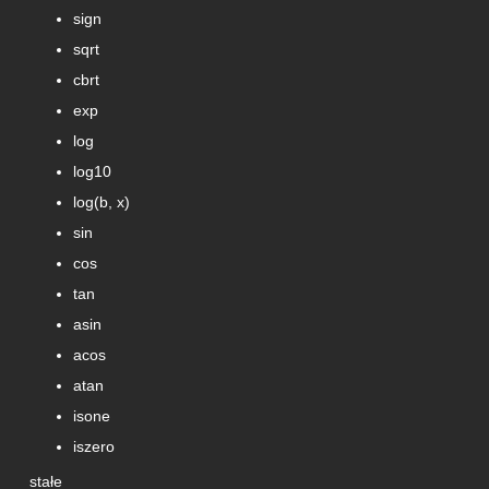
sign
sqrt
cbrt
exp
log
log10
log(b, x)
sin
cos
tan
asin
acos
atan
isone
iszero
stałe