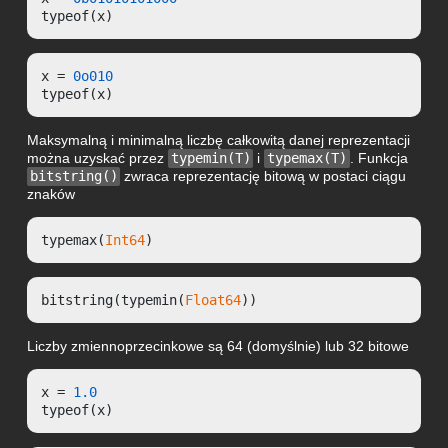
typeof(x)
x = 
0o010
typeof(x)
Maksymalną i minimalną liczbę całkowitą danej reprezentacji
można uzyskać przez
typemin(T)
i
typemax(T)
. Funkcja
bitstring()
zwraca reprezentację bitową w postaci ciągu
znaków
typemax(
Int64
)
bitstring(typemin(
Float64
))
Liczby zmiennoprzecinkowe są 64 (domyślnie) lub 32 bitowe
x = 
1.0
typeof(x)