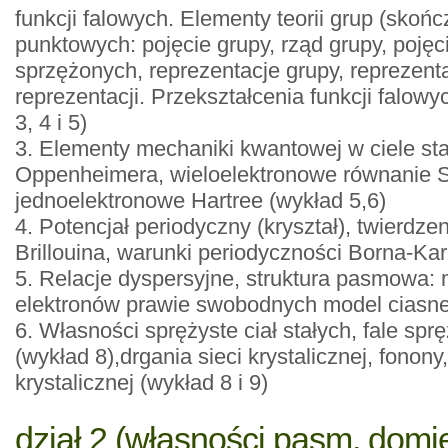
funkcji falowych. Elementy teorii grup (sko
punktowych: pojęcie grupy, rząd grupy, poję
sprzężonych, reprezentacje grupy, reprezent
reprezentacji. Przekształcenia funkcji falow
3, 4 i 5)
3. Elementy mechaniki kwantowej w ciele sta
Oppenheimera, wieloelektronowe równanie Sc
jednoelektronowe Hartree (wykład 5,6)
4. Potencjał periodyczny (kryształ), twierdze
Brillouina, warunki periodyczności Borna-Ka
5. Relacje dyspersyjne, struktura pasmowa: 
elektronów prawie swobodnych model ciasneg
6. Własności sprężyste ciał stałych, fale sp
(wykład 8),drgania sieci krystalicznej, fonon
krystalicznej (wykład 8 i 9)
dział 2 (własności pasm, domi