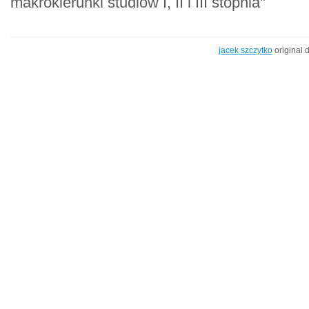
makrokierunki studiów I, II i III stopnia"
jacek szczytko
original 