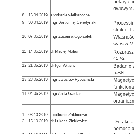
polaryto
dwuwymi
8
16.04.2019
spotkanie wielkanocne
9
30.04.2019
mgr Bartłomiej Seredyński
Processin
struktur II
10
07.05.2019
mgr Zuzanna Ogorzałek
Własności
warstw M
11
14.05.2019
dr Maciej Molas
Rozprasz
GaSe
12
21.05.2019
dr Igor Własny
Badanie w
h-BN
13
28.05.2019
mgr Jarosław Rybusiński
Magnetyc
funkcjona
14
04.06.2019
mgr Anita Gardias
Magnetyc
organicz
1
08.10.2019
spotkanie Zakładowe
2
15.10.2019
dr Łukasz Zinkiewicz
Dyfrakcja
pomocą dw