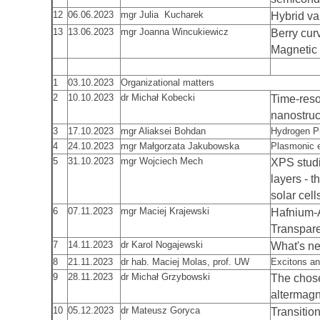
12
06.06.2023
mgr Julia Kucharek
Hybrid va
13
13.06.2023
mgr Joanna Wincukiewicz
Berry curv
Magnetic 
1
03.10.2023
Organizational matters
2
10.10.2023
dr Michał Kobecki
Time-reso
nanostruc
3
17.10.2023
mgr Aliaksei Bohdan
Hydrogen Pr
4
24.10.2023
mgr Małgorzata Jakubowska
Plasmonic e
5
31.10.2023
mgr Wojciech Mech
XPS studi
layers - t
solar cell
6
07.11.2023
mgr Maciej Krajewski
Hafnium-
Transpare
7
14.11.2023
dr Karol Nogajewski
What's n
8
21.11.2023
dr hab. Maciej Molas, prof. UW
Excitons an
9
28.11.2023
dr Michał Grzybowski
The chose
altermag
10
05.12.2023
dr Mateusz Goryca
Transitio