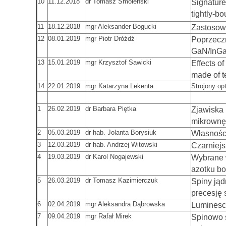
10
11.12.2018
dr Tomasz Smoleński
Signature
tightly-b
11
18.12.2018
mgr Aleksander Bogucki
Zastosowa
12
08.01.2019
mgr Piotr Dróżdż
Poprzeczn
GaN/InG
13
15.01.2019
mgr Krzysztof Sawicki
Effects o
made of t
14
22.01.2019
mgr Katarzyna Lekenta
Strojony op
1
26.02.2019
dr Barbara Piętka
Zjawiska
mikrownę
2
05.03.2019
dr hab. Jolanta Borysiuk
Własnośc
3
12.03.2019
dr hab. Andrzej Witowski
Czarniejs
4
19.03.2019
dr Karol Nogajewski
Wybrane 
azotku bo
5
26.03.2019
dr Tomasz Kazimierczuk
Spiny ją
precesję 
6
02.04.2019
mgr Aleksandra Dąbrowska
Luminesc
7
09.04.2019
mgr Rafał Mirek
Spinowo 