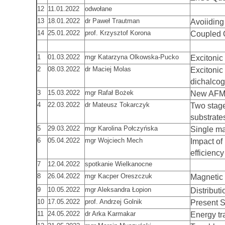
12
11.01.2022
odwołane
13
18.01.2022
dr Paweł Trautman
Avoiiding
14
25.01.2022
prof. Krzysztof Korona
Coupled Q
1
01.03.2022
mgr Katarzyna Olkowska-Pucko
Excitonic
2
08.03.2022
dr Maciej Molas
Excitonic
dichalco
3
15.03.2022
mgr Rafał Bożek
New AFM i
4
22.03.2022
dr Mateusz Tokarczyk
Two stage 
substrate
5
29.03.2022
mgr Karolina Połczyńska
Single ma
6
05.04.2022
mgr Wojciech Mech
Impact of
efficienc
7
12.04.2022
spotkanie Wielkanocne
8
26.04.2022
mgr Kacper Oreszczuk
Magnetic 
9
10.05.2022
mgr Aleksandra Łopion
Distribut
10
17.05.2022
prof. Andrzej Golnik
Present S
11
24.05.2022
dr Arka Karmakar
Energy tr