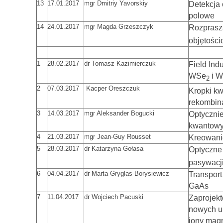
13
17.01.2017
mgr Dmitriy Yavorskiy
Detekcja 
polowe
14
24.01.2017
mgr Magda Grzeszczyk
Rozprasz
objętośc
1
28.02.2017
dr Tomasz Kazimierczuk
Field Ind
WSe
i 
2
2
07.03.2017
Kacper Oreszczuk
Kropki k
rekombina
3
14.03.2017
mgr Aleksander Bogucki
Optyczni
kwantowy
4
21.03.2017
mgr Jean-Guy Rousset
Kreowani
5
28.03.2017
dr Katarzyna Gołasa
Optyczne
pasywacj
6
04.04.2017
dr Marta Gryglas-Borysiewicz
Transport
GaAs
7
11.04.2017
dr Wojciech Pacuski
Zaprojekt
nowych u
jony mag