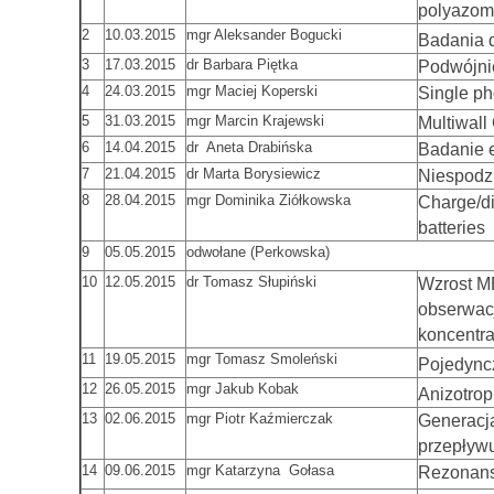
polyazom
2
10.03.2015
mgr Aleksander Bogucki
Badania 
3
17.03.2015
dr Barbara Piętka
Podwójni
4
24.03.2015
mgr Maciej Koperski
Single ph
5
31.03.2015
mgr Marcin Krajewski
Multiwall
6
14.04.2015
dr Aneta Drabińska
Badanie e
7
21.04.2015
dr Marta Borysiewicz
Niespodz
8
28.04.2015
mgr Dominika Ziółkowska
Charge/di
batteries
9
05.05.2015
odwołane (Perkowska)
10
12.05.2015
dr Tomasz Słupiński
Wzrost M
obserwacj
koncentr
11
19.05.2015
mgr Tomasz Smoleński
Pojedync
12
26.05.2015
mgr Jakub Kobak
Anizotrop
13
02.06.2015
mgr Piotr Kaźmierczak
Generacj
przepływu
14
09.06.2015
mgr Katarzyna Gołasa
Rezonans