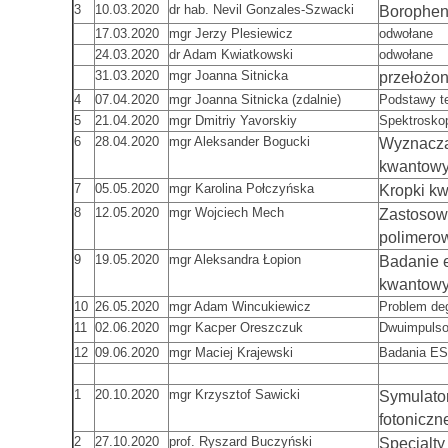
3
10.03.2020
dr hab. Nevil Gonzales-Szwacki
Borophene
17.03.2020
mgr Jerzy Plesiewicz
odwołane
24.03.2020
dr Adam Kwiatkowski
odwołane
31.03.2020
mgr Joanna Sitnicka
przełożo
4
07.04.2020
mgr Joanna Sitnicka (zdalnie)
Podstawy t
5
21.04.2020
mgr Dmitriy Yavorskiy
Spektrosko
6
28.04.2020
mgr Aleksander Bogucki
Wyznacza
kwantowy
7
05.05.2020
mgr Karolina Połczyńska
Kropki k
8
12.05.2020
mgr Wojciech Mech
Zastosowa
polimero
9
19.05.2020
mgr Aleksandra Łopion
Badanie e
kwantowy
10
26.05.2020
mgr Adam Wincukiewicz
Problem deg
11
02.06.2020
mgr Kacper Oreszczuk
Dwuimpulso
12
09.06.2020
mgr Maciej Krajewski
Badania ES
1
20.10.2020
mgr Krzysztof Sawicki
Symulator
fotoniczn
2
27.10.2020
prof. Ryszard Buczyński
Specialty 