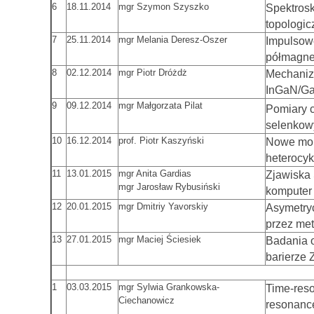
6
18.11.2014
mgr Szymon Szyszko
Spektros
topologic
7
25.11.2014
mgr Melania Deresz-Oszer
Impulsow
półmagne
8
02.12.2014
mgr Piotr Dróżdż
Mechaniz
InGaN/Ga
9
09.12.2014
mgr Małgorzata Pilat
Pomiary c
selenkow
10
16.12.2014
prof. Piotr Kaszyński
Nowe mole
heterocyk
11
13.01.2015
mgr Anita Gardias
Zjawiska
mgr Jarosław Rybusiński
komputer
12
20.01.2015
mgr Dmitriy Yavorskiy
Asymetryc
przez met
13
27.01.2015
mgr Maciej Ściesiek
Badania o
barierze
1
03.03.2015
mgr Sylwia Grankowska-
Time-reso
Ciechanowicz
resonance