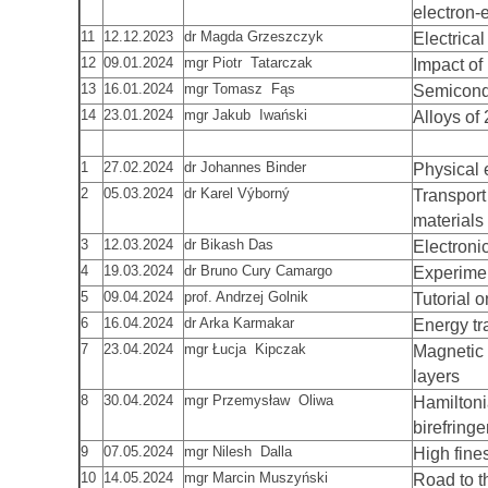
electron-
11
12.12.2023
dr Magda Grzeszczyk
Electrical
12
09.01.2024
mgr Piotr Tatarczak
Impact of
13
16.01.2024
mgr Tomasz Fąs
Semicondu
14
23.01.2024
mgr Jakub Iwański
Alloys of
1
27.02.2024
dr Johannes Binder
Physical 
2
05.03.2024
dr Karel Výborný
Transport
materials
3
12.03.2024
dr Bikash Das
Electroni
4
19.03.2024
dr Bruno Cury Camargo
Experimen
5
09.04.2024
prof. Andrzej Golnik
Tutorial 
6
16.04.2024
dr Arka Karmakar
Energy tr
7
23.04.2024
mgr Łucja Kipczak
Magnetic 
layers
8
30.04.2024
mgr Przemysław Oliwa
Hamiltoni
birefringe
9
07.05.2024
mgr Nilesh Dalla
High fine
10
14.05.2024
mgr Marcin Muszyński
Road to t