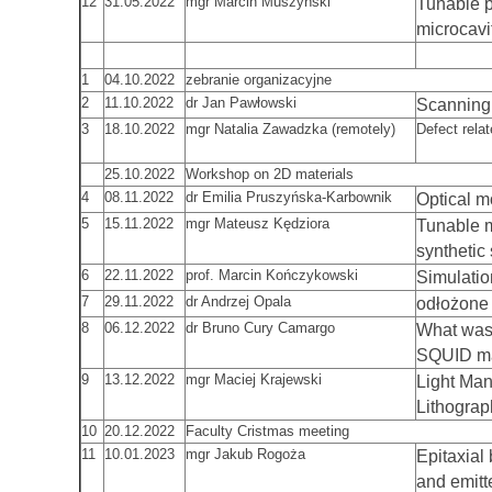
12
31.05.2022
mgr Marcin Muszyński
Tunable p
microcavit
1
04.10.2022
zebranie organizacyjne
2
11.10.2022
dr Jan Pawłowski
Scanning 
3
18.10.2022
mgr Natalia Zawadzka (remotely)
Defect rela
25.10.2022
Workshop on 2D materials
4
08.11.2022
dr Emilia Pruszyńska-Karbownik
Optical m
5
15.11.2022
mgr Mateusz Kędziora
Tunable m
synthetic 
6
22.11.2022
prof. Marcin Kończykowski
Simulation
7
29.11.2022
dr Andrzej Opala
odłożone 
8
06.12.2022
dr Bruno Cury Camargo
What was 
SQUID ma
9
13.12.2022
mgr Maciej Krajewski
Light Man
Lithograp
10
20.12.2022
Faculty Cristmas meeting
11
10.01.2023
mgr Jakub Rogoża
Epitaxial 
and emitt