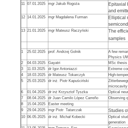
11
07.01.2025
mgr Jakub Rogoża
Epitaxial 
and emitt
12
14.01.2025
mgr Magdalena Furman
Elliptical
semicondu
13
21.01.2025
mgr Mateusz Raczyński
The effi
samples
1
25.02.2025
prof. Andrzej Golnik
A few remar
Physics U
2
04.03.2025
Gayatri
MSc thesis 
3
11.03.2025
dr Igor Antoniazzi
Extreme con
4
18.03.2025
dr Mateusz Tokarczyk
High-temper
5
25.03.2025
dr inż. Piotr Kapuściński
Zitterbewegu
microcavity
6
01.04.2025
dr inż Krzysztof Tyszka
Optical neu
7
08.04.2025
dr Juan Camilo López Carreño
Observing q
8
15.04.2025
Easter meeting
9
29.04.2025
mgr Piotr Tatarczak
Studies o
10
06.05.2025
dr inż. Michał Kobecki
Optical stu
generation
11
13.05.2025
mgr Tomasz Fąs