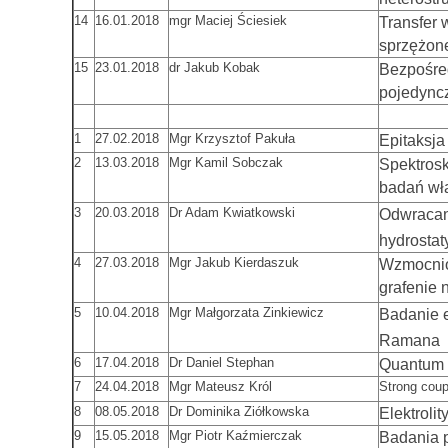
14
16.01.2018
mgr Maciej Ściesiek
Transfer
sprzężon
15
23.01.2018
dr Jakub Kobak
Bezpośred
pojedync
1
27.02.2018
Mgr Krzysztof Pakuła
Epitaksj
2
13.03.2018
Mgr Kamil Sobczak
Spektrosk
badań wła
3
20.03.2018
Dr Adam Kwiatkowski
Odwracan
hydrosta
4
27.03.2018
Mgr Jakub Kierdaszuk
Wzmocnio
grafenie
5
10.04.2018
Mgr Małgorzata Zinkiewicz
Badanie 
Ramana
6
17.04.2018
Dr Daniel Stephan
Quantum V
7
24.04.2018
Mgr Mateusz Król
Strong coup
8
08.05.2018
Dr Dominika Ziółkowska
Elektrolit
9
15.05.2018
Mgr Piotr Kaźmierczak
Badania 