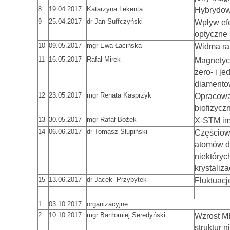
8
19.04.2017
Katarzyna Lekenta
Hybrydowe
9
25.04.2017
dr Jan Suffczyński
Wpływ efe
optyczne 
10
09.05.2017
mgr Ewa Łacińska
Widma ra
11
16.05.2017
Rafał Mirek
Magnetyc
zero- i j
diamento
12
23.05.2017
mgr Renata Kasprzyk
Opracowa
biofizycz
13
30.05.2017
mgr Rafał Bożek
X-STM im
14
06.06.2017
dr Tomasz Słupiński
Częściowy
atomów do
niektóryc
krystaliza
15
13.06.2017
dr Jacek Przybytek
Fluktuacj
1
03.10.2017
organizacyjne
2
10.10.2017
mgr Bartłomiej Seredyński
Wzrost MB
struktur 