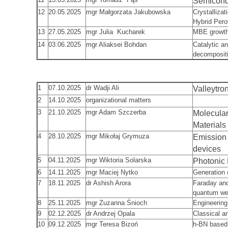
Semicondu
12
20.05.2025
mgr Małgorzata Jakubowska
Crystalliza
Hybrid Per
13
27.05.2025
mgr Julia Kucharek
MBE growth 
14
03.06.2025
mgr Aliaksei Bohdan
Catalytic an
decomposit
1
07.10.2025
dr Wadji Ali
Valleytron
2
14.10.2025
organizational matters
3
21.10.2025
mgr Adam Szczerba
Molecular
Materials
4
28.10.2025
mgr Mikołaj Grymuza
Emission 
devices
5
04.11.2025
mgr Wiktoria Solarska
Photonic 
6
14.11.2025
mgr Maciej Nytko
Generation 
7
18.11.2025
dr Ashish Arora
Faraday and
quantum we
8
25.11.2025
mgr Zuzanna Śnioch
Engineering
9
02.12.2025
dr Andrzej Opala
Classical a
10
09.12.2025
mgr Teresa Bizoń
h-BN based 