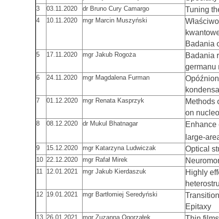
3
03.11.2020
dr Bruno Cury Camargo
Tuning th
4
10.11.2020
mgr Marcin Muszyński
Właściwo
kwantowe
Badania o
5
17.11.2020
mgr Jakub Rogoża
Badania r
germanu m
6
24.11.2020
mgr Magdalena Furman
Opóźnion
kondensa
7
01.12.2020
mgr Renata Kasprzyk
Methods o
on nucleo
8
08.12.2020
dr Mukul Bhatnagar
Enhance o
large-area
9
15.12.2020
mgr Katarzyna Ludwiczak
Optical s
10
22.12.2020
mgr Rafał Mirek
Neuromor
11
12.01.2021
mgr Jakub Kierdaszuk
Highly ef
heterostr
12
19.01.2021
mgr Bartłomiej Seredyński
Transitio
Epitaxy
13
26.01.2021
mgr Zuzanna Ogorzałek
Thin film