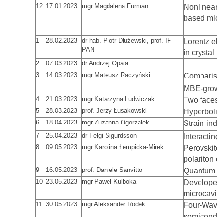
12
17.01.2023
mgr Magdalena Furman
Nonlinear
based mic
1
28.02.2023
dr hab. Piotr Dłużewski, prof. IF
Lorentz e
PAN
in crystal
2
07.03.2023
dr Andrzej Opala
3
14.03.2023
mgr Mateusz Raczyński
Compariso
MBE-gro
4
21.03.2023
mgr Katarzyna Ludwiczak
Two faces
5
28.03.2023
prof. Jerzy Łusakowski
Hyperboli
6
18.04.2023
mgr Zuzanna Ogorzałek
Strain-in
7
25.04.2023
dr Helgi Sigurdsson
Interacti
8
09.05.2023
mgr Karolina Łempicka-Mirek
Perovskite
polariton
9
16.05.2023
prof. Daniele Sanvitto
Quantum F
10
23.05.2023
mgr Paweł Kulboka
Developem
microcavi
11
30.05.2023
mgr Aleksander Rodek
Four-Wave
semicond