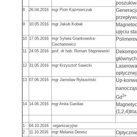
poszukiwa
8
26.04.2016
mgr Piotr Kaźmierczak
Generacj
przepływu
9
10.05.2016
mgr Jakub Kobak
Magnetoo
ujęciu st
10
17.05.2016
mgr Sylwia Grankowska-
Polimero
Ciechanowicz
11
24.05.2016
prof. dr hab. Roman Stępniewski
Dekompoz
głównych 
12
31.05.2016
mgr Krzysztof Sawicki
Laserowa
optycznej
13
07.06.2016
mgr Jarosław Rybusiński
Up-konwe
nanocząs
3+
Gd
14
14.06.2016
mgr Anita Gardias
Magnetycz
(1,2,4)tr
1
04.10.2016
organizacyjne
2
11.10.2016
mgr Melania Deresz
Optycznie