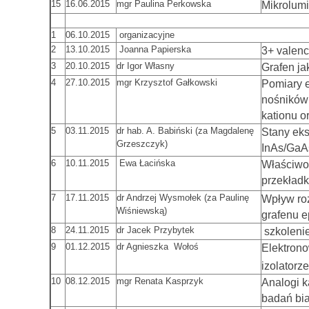
15
16.06.2015
mgr Paulina Perkowska
Mikrolum
1
06.10.2015
organizacyjne
2
13.10.2015
Joanna Papierska
3+ valenc
3
20.10.2015
dr Igor Własny
Grafen ja
4
27.10.2015
mgr Krzysztof Gałkowski
Pomiary e
nośników 
kationu o
5
03.11.2015
dr hab. A. Babiński (za Magdalenę
Stany ek
Grzeszczyk)
InAs/GaA
6
10.11.2015
Ewa Łacińska
Właściwo
przekładk
7
17.11.2015
dr Andrzej Wysmołek (za Paulinę
Wpływ roz
Wiśniewską)
grafenu 
8
24.11.2015
dr Jacek Przybytek
szkolenie
9
01.12.2015
dr Agnieszka Wołoś
Elektron
izolatorz
10
08.12.2015
mgr Renata Kasprzyk
Analogi 
badań bi