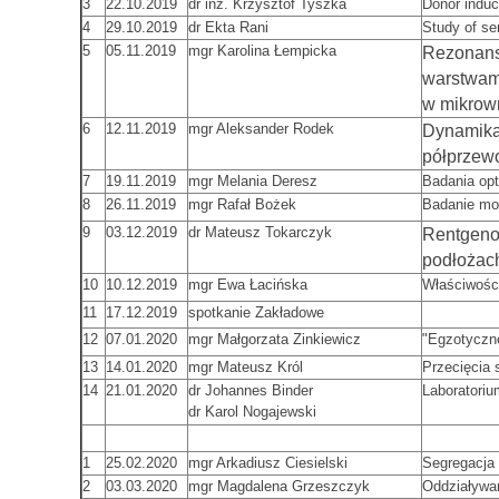
3
22.10.2019
dr inż. Krzysztof Tyszka
Donor indu
4
29.10.2019
dr Ekta Rani
Study of s
5
05.11.2019
mgr Karolina Łempicka
Rezonans
warstwam
w mikrow
6
12.11.2019
mgr Aleksander Rodek
Dynamika
półprzew
7
19.11.2019
mgr Melania Deresz
Badania op
8
26.11.2019
mgr Rafał Bożek
Badanie m
9
03.12.2019
dr Mateusz Tokarczyk
Rentgeno
podłożac
10
10.12.2019
mgr Ewa Łacińska
Właściwośc
11
17.12.2019
spotkanie Zakładowe
12
07.01.2020
mgr Małgorzata Zinkiewicz
"Egzotyczn
13
14.01.2020
mgr Mateusz Król
Przecięcia 
14
21.01.2020
dr Johannes Binder
Laboratorium
dr Karol Nogajewski
1
25.02.2020
mgr Arkadiusz Ciesielski
Segregacja
2
03.03.2020
mgr Magdalena Grzeszczyk
Oddziaływa