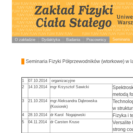
Seminaria
O zakładzie
Dydaktyka
Badania
Pracownicy
Seminaria Fizyki Półprzewodników (wtorkowe) w l
1
07.10.2014
organizacyjne
2
14.10.2014
mgr Krzysztof Sawicki
Spektros
metodą fot
3
21.10.2014
mgr Aleksandra Dąbrowska
Technolo
(Kosiorek)
w strukt
4
28.10.2014
dr Karol Nogajewski
Fizyka i 
5
04.11.2014
dr Carsten Kruse
Versalite
strong co