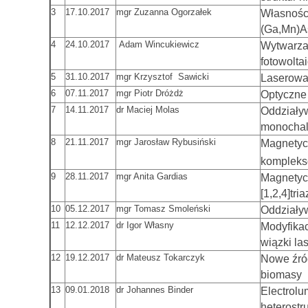
3
17.10.2017
mgr Zuzanna Ogorzałek
Własności
(Ga,Mn)A
4
24.10.2017
Adam Wincukiewicz
Wytwarzan
fotowolta
5
31.10.2017
mgr Krzysztof Sawicki
Laserowa
6
07.11.2017
mgr Piotr Dróżdż
Optyczne
7
14.11.2017
dr Maciej Molas
Oddziały
monochal
8
21.11.2017
mgr Jarosław Rybusiński
Magnetyc
kompleksó
9
28.11.2017
mgr Anita Gardias
Magnetyc
[1,2,4]tr
10
05.12.2017
mgr Tomasz Smoleński
Oddziały
11
12.12.2017
dr Igor Własny
Modyfikac
wiązki la
12
19.12.2017
dr Mateusz Tokarczyk
Nowe źró
biomasy
13
09.01.2018
dr Johannes Binder
Electrolu
heterostr