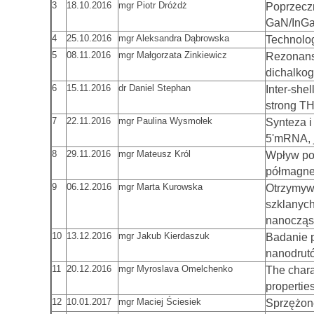
3
18.10.2016
mgr Piotr Dróżdż
Poprzeczn
GaN/InG
4
25.10.2016
mgr Aleksandra Dąbrowska
Technolog
5
08.11.2016
mgr Małgorzata Zinkiewicz
Rezonans
dichalkog
6
15.11.2016
dr Daniel Stephan
Inter-she
strong TH
7
22.11.2016
mgr Paulina Wysmołek
Synteza 
5'mRNA, 
8
29.11.2016
mgr Mateusz Król
Wpływ po
półmagne
9
06.12.2016
mgr Marta Kurowska
Otrzymyw
szklanyc
nanocząs
10
13.12.2016
mgr Jakub Kierdaszuk
Badanie 
nanodrut
11
20.12.2016
mgr Myroslava Omelchenko
The chara
propertie
12
10.01.2017
mgr Maciej Ściesiek
Sprzężone