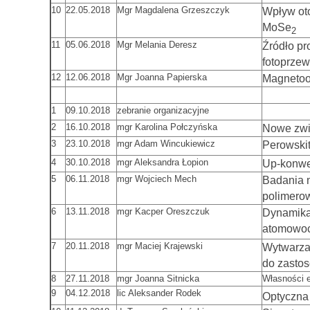
10
22.05.2018
Mgr Magdalena Grzeszczyk
Wpływ ot
MoSe
2
11
05.06.2018
Mgr Melania Deresz
Źródło p
fotoprze
12
12.06.2018
Mgr Joanna Papierska
Magnetoop
1
09.10.2018
zebranie organizacyjne
2
16.10.2018
mgr Karolina Połczyńska
Nowe zwie
3
23.10.2018
mgr Adam Wincukiewicz
Perowski
4
30.10.2018
mgr Aleksandra Łopion
Up-konwe
5
06.11.2018
mgr Wojciech Mech
Badania 
polimero
6
13.11.2018
mgr Kacper Oreszczuk
Dynamika
atomowoc
7
20.11.2018
mgr Maciej Krajewski
Wytwarzan
do zastos
8
27.11.2018
mgr Joanna Sitnicka
Własności 
9
04.12.2018
lic Aleksander Rodek
Optyczna 