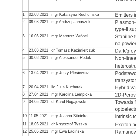
1
02.03.2021
mgr Katarzyna Rechcińska
Emitters i
2
09.03.2021
mgr Andrzej Janaszek
Plasmon-e
type-II su
3
16.03.2021
mgr Mateusz Wróbel
Stabilne
na powier
4
23.03.2021
dr Tomasz Kazimierczuk
Dark/grey
5
30.03.2021
mgr Aleksander Rodek
Non-linea
heterostr
6
13.04.2021
mgr Jerzy Plesiewicz
Podstawo
tranzyst
7
20.04.2021
lic Julia Kucharek
Hybrid va
8
27.04.2021
mgr Karolina Łempicka
2D-Perovs
9
04.05.2021
dr Karol Nogajewski
Towards f
optoelec
10
11.05.2021
mgr Joanna Sitnicka
Intrinsic
11
18.05.2021
dr Krzysztof Tyszka
Exciton po
12
25.05.2021
mgr Ewa Łacińska
Ramanows