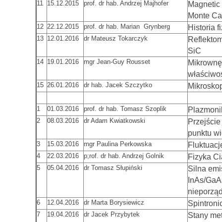
11
15.12.2015
prof. dr hab. Andrzej Majhofer
Magnetic 
Monte Car
12
22.12.2015
prof. dr hab. Marian Grynberg
Historia 
13
12.01.2016
dr Mateusz Tokarczyk
Reflekto
SiC
14
19.01.2016
mgr Jean-Guy Rousset
Mikrownęk
właściwoś
15
26.01.2016
dr hab. Jacek Szczytko
Mikrosko
1
01.03.2016
prof. dr hab. Tomasz Szoplik
Plazmoni
2
08.03.2016
dr Adam Kwiatkowski
Przejści
punktu wi
3
15.03.2016
mgr Paulina Perkowska
Fluktuacj
4
22.03.2016
p;rof. dr hab. Andrzej Golnik
Fizyka Ci
5
05.04.2016
dr Tomasz Słupiński
Silna em
InAs/GaAs
nieporzą
6
12.04.2016
dr Marta Borysiewicz
Spintron
7
19.04.2016
dr Jacek Przybytek
Stany me