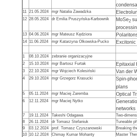
condensat
11
21.05.2024
mgr Natalia Zawadzka
Electrolu
12
28.05.2024
dr Emilia Pruszyńska-Karbownik
MoSe
su
2
processi
13
04.06.2024
mgr Mateusz Kędziora
Polaritons
14
11.06.2024
mgr Katarzyna Olkowska-Pucko
Excitonic
1
08.10.2024
zebranie organizacyjne
2
15.10.2024
mgr Bartosz Furtak
Epitaxial 
3
22.10.2024
mgr Wojciech Kolesiński
Van der W
4
29.10.2024
mgr Grzegorz Krasucki
Spin-phon
plans
5
05.11.2024
mgr Maciej Zaremba
Optical T
6
12.11.2024
mgr Maciej Nytko
Generatio
networks
7
19.11.2024
Takeshi Odagawa
Two-dimensi
8
26.11.2024
dr Tomasz Stefaniuk
Tuneable ph
9
03.12.2024
prof. Tomasz Czyszanowski
Breaking the
10
10.12.2024
Chimay Kumar Mohanty
Master Thes