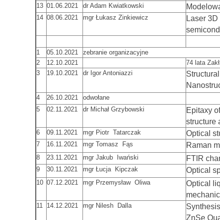
13
01.06.2021
dr Adam Kwiatkowski
Modelowa
14
08.06.2021
mgr Łukasz Zinkiewicz
Laser 3D p
semicond
1
05.10.2021
zebranie organizacyjne
2
12.10.2021
74 lata Zak
3
19.10.2021
dr Igor Antoniazzi
Structura
Nanostruc
4
26.10.2021
odwołane
5
02.11.2021
dr Michał Grzybowski
Epitaxy o
structure 
6
09.11.2021
mgr Piotr Tatarczak
Optical s
7
16.11.2021
mgr Tomasz Fąs
Raman ma
8
23.11.2021
mgr Jakub Iwański
FTIR char
9
30.11.2021
mgr Łucja Kipczak
Optical s
10
07.12.2021
mgr Przemysław Oliwa
Optical l
mechanics
11
14.12.2021
mgr Nilesh Dalla
Synthesis
ZnSe Qua