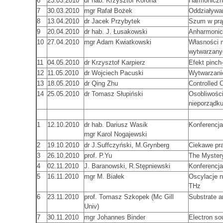
6
23.03.2010
dr hab. Krzysztof Korona
Harmoniczne
7
30.03.2010
mgr Rafał Bożek
Oddziaływa
8
13.04.2010
dr Jacek Przybytek
Szum w prąd
9
20.04.2010
dr hab. J. Łusakowski
Anharmonic
10
27.04.2010
mgr Adam Kwiatkowski
Własności 
wytwarzany
11
04.05.2010
dr Krzysztof Karpierz
Efekt pinc
12
11.05.2010
dr Wojciech Pacuski
Wytwarzanie
13
18.05.2010
dr Qing Zhu
Controlled 
14
25.05.2010
dr Tomasz Słupiński
Osobliwości
nieporządk
1
12.10.2010
dr hab. Dariusz Wasik
Konferencj
mgr Karol Nogajewski
2
19.10.2010
dr J.Suffczyński, M.Grynberg
Ciekawe pr
3
26.10.2010
prof. P.Yu
The Mystery
4
02.11.2010
J. Baranowski, R.Stępniewski
Konferencja
5
16.11.2010
mgr M. Białek
Oscylacje n
THz
6
23.11.2010
prof. Tomasz Szkopek (Mc Gill
Substrate a
Univ)
7
30.11.2010
mgr Johannes Binder
Electron so