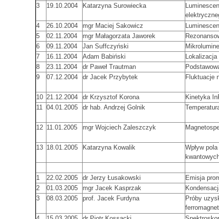
3
19.10.2004
Katarzyna Surowiecka
Luminescen
elektryczne
4
26.10.2004
mgr Maciej Sakowicz
Luminescen
5
02.11.2004
mgr Małagorzata Jaworek
Rezonanso
6
09.11.2004
Jan Suffczyński
Mikrolumin
7
16.11.2004
Adam Babiński
Lokalizacja
8
23.11.2004
dr Paweł Trautman
Podstawowa
9
07.12.2004
dr Jacek Przybytek
Fluktuacje 
10
21.12.2004
dr Krzysztof Korona
Kinetyka I
11
04.01.2005
dr hab. Andrzej Golnik
Temperatur
12
11.01.2005
mgr Wojciech Zaleszczyk
Magnetospe
13
18.01.2005
Katarzyna Kowalik
Wpływ pola 
kwantowyc
1
22.02.2005
dr Jerzy Łusakowski
Emisja pro
2
01.03.2005
mgr Jacek Kasprzak
Kondensacj
3
08.03.2005
prof. Jacek Furdyna
Próby uzysk
ferromagne
4
15.03.2005
dr Piotr Kossacki
Spektrosko