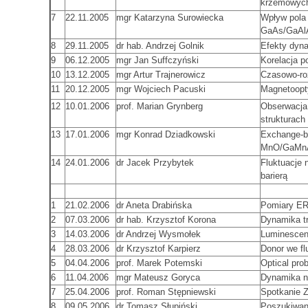
krzemowy
7
22.11.2005
mgr Katarzyna Surowiecka
Wpływ pola
GaAs/GaAl
8
29.11.2005
dr hab. Andrzej Golnik
Efekty dyn
9
06.12.2005
mgr Jan Suffczyński
Korelacja 
10
13.12.2005
mgr Artur Trajnerowicz
Czasowo-roz
11
20.12.2005
mgr Wojciech Pacuski
Magnetoopt
12
10.01.2006
prof. Marian Grynberg
Obserwacja
strukturach
13
17.01.2006
mgr Konrad Dziadkowski
Exchange-bi
MnO/GaMn
14
24.01.2006
dr Jacek Przybytek
Fluktuacje 
barierą
1
21.02.2006
dr Aneta Drabińska
Pomiary ER 
2
07.03.2006
dr hab. Krzysztof Korona
Dynamika tr
3
14.03.2006
dr Andrzej Wysmołek
Luminescen
4
28.03.2006
dr Krzysztof Karpierz
Donor we fl
5
04.04.2006
prof. Marek Potemski
Optical pro
6
11.04.2006
mgr Mateusz Goryca
Dynamika n
7
25.04.2006
prof. Roman Stępniewski
Spotkanie 
8
09.05.2006
dr Tomasz Słupiński
Poszukiwan