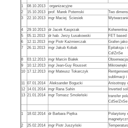
1
08.10.2013
organizacyjne
2
15.10.2013
prof. Marek Potemski
Two dimensi
3
22.10.2013
mgr Maciej Ściesiek
Wytwarzani
4
29.10.2013
dr Jacek Kasprzak
Koherentna 
5
05.11.2013
dr hab. Jerzy Łusakowski
FET based
6
12.11.2013
mgr Piotr Każmierczak
Grafen jako
7
26.11.2013
mgr Jakub Kobak
Epitaksja i
Cd/ZnSe
8
03.12.2013
mgr Marcin Białek
Obserwacja
9
10.12.2013
mgr Jean-Guy Rousset
Mikrownęki d
10
17.12.2013
mgr Mateusz Tokarczyk
Rentgenows
sublimacji 
11
07.01.2014
Aleksander Bogucki
Anisotropy 
12
14.01.2014
mgr Rana Sahin
Inverted sol
13
21.01.2014
mgr Tomasz Smoleński
transfer pol
CdSe/ZnSe
1
18.02.2014
dr Barbara Piętka
Polarytony
magnetycz
2
25.02.2014
mgr Piotr Juszyński
Temperatur