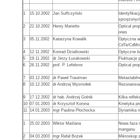
1
15.10.2002
Jan Suffczyński
Identyfikac
sprzężonyc
2
22.10.2002
Henry Mariette
Optical pro
ones
3
05.11.2002
Katarzyna Kowalik
Optyczna an
CdTe/CdMn
4
12.11.2002
Konrad Dziatkowski
Optyczne b
5
19.11.2002
dr Jerzy Łusakowski
Fluktuacje 
6
26.11.2002
prof. P. Lefebvre
Optical pro
7
03.12.2002
dr Paweł Trautman
Metastabiln
8
10.12.2002
dr Andrzej Wysmołek
Rezonansow
9
17.12.2002
dr hab. Andrzej Golnik
Kilka refle
10
07.01.2003
dr Krzysztof Korona
Kinetyka p
11
14.01.2003
mgr Paulina Płochocka
Dynamika n
1
25.02.2003
Wiktor Maślana
Nowa faza 
manganu
2
04.03.2003
mgr Rafał Bożek
Mikroskop z