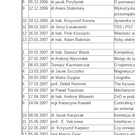
8
05.12.2006
dr jacek Przybytek
O pomiarac
9
12.12.2006
dr Aneta Drabińska
Wykorzystan
przestrajal
10
19.12.2006
dr hab. Krzysztof Korona
dynamika re
11
09.01.2007
dr Jerzy Łusakowski
TDS i PS7
12
16.01.2007
dr hab. Piotr Kossacki
Wierność w
13
23.01.2007
dr hab. Adam Babiński
Ryby elektr
1
20.02.2007
dr hab. Dariusz Wasik
Kompleksy
2
27.02.2007
dr Andrzej Wysmołek
Wstęp do sp
3
06.03.2007
Tomasz Kazimierczuk
O tajemnic
4
13.03.2007
dr Jacek Szczytko
Magnetyczn
5
20.03.2007
dr Marta Gryglas
Litografia
6
27.03.2007
prof. Detlef Hommel
The focuse
7
03.04.2007
dr Paweł Trautman
Mechanizmy
8
17.04.2007
dr hab. Andrzej Witowski
ZnO w podc
9
24.04.2007
mgr Katarzyna Kowalik
Controlling 
an external 
10
08.05.2007
dr Jacek Kacprzak
Korelacja d
11
15.05.2007
prof.. E. Valczewa
Interfaces in
12
22.05.2007
dr Krzysztof Karpierz
Czy istniej
13
05.06.2007
mgr Marcin Zając
Synteza am