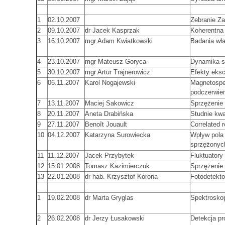
1
02.10.2007
Zebranie Z
2
09.10.2007
dr Jacek Kasprzak
Koherentna 
3
16.10.2007
mgr Adam Kwiatkowski
Badania wł
4
23.10.2007
mgr Mateusz Goryca
Dynamika s
5
30.10.2007
mgr Artur Trajnerowicz
Efekty eks
6
06.11.2007
Karol Nogajewski
Magnetospek
podczerwien
7
13.11.2007
Maciej Sakowicz
Sprzężenie 
8
20.11.2007
Aneta Drabińska
Studnie kw
9
27.11.2007
Benoît Jouault
Correlated 
10
04.12.2007
Katarzyna Surowiecka
Wpływ pola
sprzężonyc
11
11.12.2007
Jacek Przybytek
Fluktuator
12
15.01.2008
Tomasz Kazimierczuk
Sprzężenie
13
22.01.2008
dr hab. Krzysztof Korona
Fotodetekt
1
19.02.2008
dr Marta Gryglas
Spektrosko
2
26.02.2008
dr Jerzy Łusakowski
Detekcja p