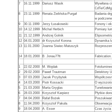
7
16.11.1999
Dariusz Wasik
Wywiłana c
CdTe/CdMg
8
23.11.1999
Renata Zielińska-Purgał
Badania drg
w podczerw
9
30.11.1999
Jerzy Łusakowski
Fonony i e
10
14.12.1999
Michal Herbich
Pomiary lu
11
21.12.1999
Andrzej Golnik
Elipsometri
12
04.01.2000
dr Krzysztof Korona
Dynamika l
13
11.01.2000
Joanna Siwiec-Matuszyk
Rozproszen
14
18.01.2000
B. Jonau??lt
Fabrication
1
22.02.2000
M. Wojdak
Fotolumine
2
29.02.2000
Paweł Trautman
Detektory 
3
07.03.2000
Jacek Przybytek
Współczesne
4
14.03.2000
Piotr Kossacki
O wyzszośc
5
21.03.2000
Marta Gryglas
Tunelowanie
6
28.03.2000
Krzysztof Karpierz
Płytkie don
7
04.04.2000
Rafał Bożek
Poszukiwani
8
11.04.2000
Krzysztof Pakuła
Obserwacja
9
18.04.2000
A. Esser
Czas życia