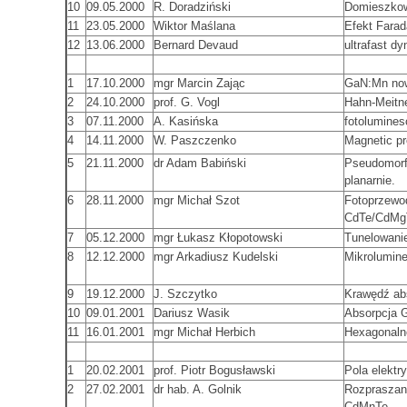
10
09.05.2000
R. Doradziński
Domieszkow
11
23.05.2000
Wiktor Maślana
Efekt Fara
12
13.06.2000
Bernard Devaud
ultrafast d
1
17.10.2000
mgr Marcin Zając
GaN:Mn now
2
24.10.2000
prof. G. Vogl
Hahn-Meitne
3
07.11.2000
A. Kasińska
fotolumines
4
14.11.2000
W. Paszczenko
Magnetic pr
5
21.11.2000
dr Adam Babiński
Pseudomorf
planarnie.
6
28.11.2000
mgr Michał Szot
Fotoprzewod
CdTe/CdMg
7
05.12.2000
mgr Łukasz Kłopotowski
Tunelowani
8
12.12.2000
mgr Arkadiusz Kudelski
Mikrolumin
9
19.12.2000
J. Szczytko
Krawędź abs
10
09.01.2001
Dariusz Wasik
Absorpcja 
11
16.01.2001
mgr Michał Herbich
Hexagonaln
1
20.02.2001
prof. Piotr Bogusławski
Pola elektr
2
27.02.2001
dr hab. A. Golnik
Rozpraszan
CdMnTe