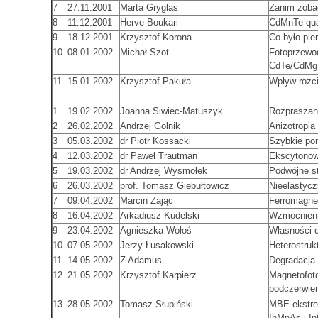
7
27.11.2001
Marta Gryglas
Zanim zoba
8
11.12.2001
Herve Boukari
CdMnTe quan
9
18.12.2001
Krzysztof Korona
Co było pie
10
08.01.2002
Michał Szot
Fotoprzewod
CdTe/CdMg
11
15.01.2002
Krzysztof Pakuła
Wpływ rozci
1
19.02.2002
Joanna Siwiec-Matuszyk
Rozpraszan
2
26.02.2002
Andrzej Golnik
Anizotropia
3
05.03.2002
dr Piotr Kossacki
Szybkie pom
4
12.03.2002
dr Paweł Trautman
Ekscytonow
5
19.03.2002
dr Andrzej Wysmołek
Podwójne s
6
26.03.2002
prof. Tomasz Giebułtowicz
Nieelastycz
7
09.04.2002
Marcin Zając
Ferromagne
8
16.04.2002
Arkadiusz Kudelski
Wzmocnieni
9
23.04.2002
Agnieszka Wołoś
Własności 
10
07.05.2002
Jerzy Łusakowski
Heterostru
11
14.05.2002
Z Adamus
Degradacja
12
21.05.2002
Krzysztof Karpierz
Magnetofot
podczerwien
13
28.05.2002
Tomasz Słupiński
MBE ekstre
InMnAs i 