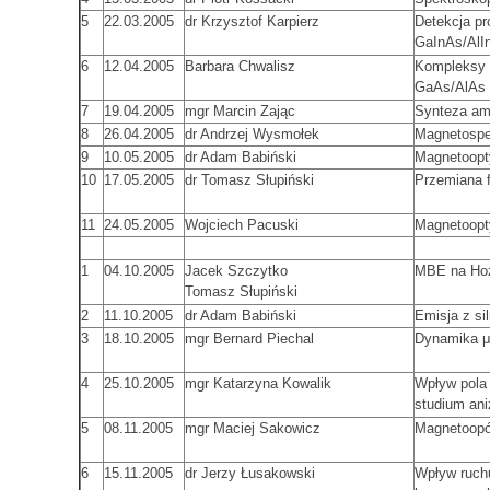
5
22.03.2005
dr Krzysztof Karpierz
Detekcja p
GaInAs/AlI
6
12.04.2005
Barbara Chwalisz
Kompleksy e
GaAs/AlAs
7
19.04.2005
mgr Marcin Zając
Synteza am
8
26.04.2005
dr Andrzej Wysmołek
Magnetospe
9
10.05.2005
dr Adam Babiński
Magnetoopt
10
17.05.2005
dr Tomasz Słupiński
Przemiana 
11
24.05.2005
Wojciech Pacuski
Magnetoopt
1
04.10.2005
Jacek Szczytko
MBE na Hoż
Tomasz Słupiński
2
11.10.2005
dr Adam Babiński
Emisja z si
3
18.10.2005
mgr Bernard Piechal
Dynamika μ
4
25.10.2005
mgr Katarzyna Kowalik
Wpływ pola
studium aniz
5
08.11.2005
mgr Maciej Sakowicz
Magnetoopó
6
15.11.2005
dr Jerzy Łusakowski
Wpływ ruchu