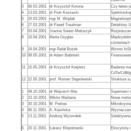
3
06.03.2001
dr Krzysztof Korona
Czy łatwo j
4
13.03.2001
dr Piotr Kossacki
Spektrosko
5
20.03.2001
mgr M. Wojdak
Magnetoopt
6
27.03.2001
dr Paweł Trautman
Detektory U
7
03.04.2001
Joanna Siwiec-Matuszyk
Rozpraszan
8
10.04.2001
Marta Gryglas
Międzydolin
ciśnieniach
9
24.04.2001
mgr Rafał Bożek
Wzrost InS
10
08.05.2001
dr Adam Babiński
Finansowan
11
15.05.2001
dr Krzysztof Karpierz
Badania mag
CdTe/CdMg
12
22.05.2001
prof. Roman Stępniewski
Struktura 
1
09.10.2001
dr Wojciech Mac
Supersieci
2
23.10.2001
Wiktor Maślana
Nowa metod
3
30.10.2001
M. Pietras
Mikrokryst
4
06.11.2001
A. Kasińska
Wyznaczanie
5
13.11.2001
Andrzej Wysmołek
Selektywna
6
20.11.2001
Łukasz Kłopotowski
Ekscytony 