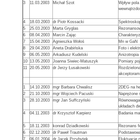
3
11.03.2003
Michał Szot
Wpływ pola 
wewnątrzdo
4
18.03.2003
dr Piotr Kossacki
Spektrosko
5
25.03.2003
Marta Gryglas
Rezonansow
6
08.04.2003
Marcin Zając
Charaktery
7
15.04.2003
Agnieszka Wołoś
Mn w GaN
8
29.04.2003
Aneta Drabińska
Foto i elek
9
06.05.2003
Arkadiusz Kudelski
Anizotropia
10
13.05.2003
Joanna Siwiec-Matuszyk
Pomiary po
11
20.05.2003
dr Jerzy Łusakowski
Rozdzielon
akceptoram
1
14.10.2003
mgr Barbara Chwalisz
2DEG na he
2
21.10.2003
mgr Wojciech Pacuski
Naprężone 
3
28.10.2003
mgr Jan Suffczyński
Równowaga 
układach d
4
04.11.2003
dr Krzysztof Karpierz
Badania mag
5
18.11.2003
konrad Dziadkowski
Rezonans f
6
02.12.2003
dr Paweł Trautman
Podstawowa
7
06.01.2004
dr Jacek Przybytek
Fluktuacje 