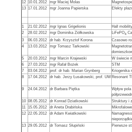
12
10.01.2012
mgr Maciej Molas
Magnetospe
13
17.01.2012
mgr Joanna Papierska
Efekty plaz
1
21.02.2012
mgr Ignas Grigelionis
Hall mobili
2
28.02.2012
mgr Dominika Ziółkowska
LiFePO
Cat
4
3
06.03.2012
dr hab. Krzysztof Korona
Czasowo ro
4
13.03.2012
mgr Tomasz Tarkowski
Magnetotra
domieszkow
5
20.03.2012
mgr Marcin Krajewski
W świecie mi
6
27.03.2012
mgr Rafał Bożek
STM
7
03.04.2012
prof. dr hab. Marian Grynberg
Kriogenika 
8
17.04.2012
dr hab. Jerzy Łusakowski, prof. UW
Resonant T
9
24.04.2012
dr Barbara Piętka
Wpływ pola
półprzewod
10
08.05.2012
dr Konrad Dziatkowski
Struktury i
11
15.05.2012
dr Aneta Drabińska
Mikrofalowe
12
22.05.2012
dr Adam Kwiatkowski
Namagnesow
nieporządk
13
29.05.2012
dr Tomasz Słupiński
Pierwsze st