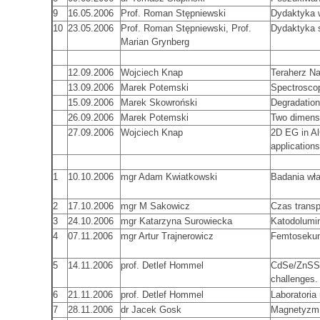
9
16.05.2006
Prof. Roman Stępniewski
Dydaktyka w
10
23.05.2006
Prof. Roman Stępniewski, Prof.
Dydaktyka s
Marian Grynberg
12.09.2006
Wojciech Knap
Teraherz Na
13.09.2006
Marek Potemski
Spectroscop
15.09.2006
Marek Skowroński
Degradatio
26.09.2006
Marek Potemski
Two dimensio
27.09.2006
Wojciech Knap
2D EG in Al
applications
1
10.10.2006
mgr Adam Kwiatkowski
Badania wł
2
17.10.2006
mgr M Sakowicz
Czas transp
3
24.10.2006
mgr Katarzyna Surowiecka
Katodolumi
4
07.11.2006
mgr Artur Trajnerowicz
Femtosekun
5
14.11.2006
prof. Detlef Hommel
CdSe/ZnSSe
challenges.
6
21.11.2006
prof. Detlef Hommel
Laboratori
7
28.11.2006
dr Jacek Gosk
Magnetyzm 