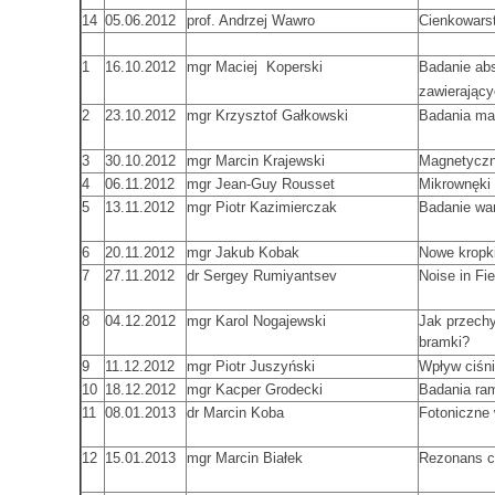
14
05.06.2012
prof. Andrzej Wawro
Cienkowars
1
16.10.2012
mgr Maciej Koperski
Badanie ab
zawierając
2
23.10.2012
mgr Krzysztof Gałkowski
Badania ma
3
30.10.2012
mgr Marcin Krajewski
Magnetyczn
4
06.11.2012
mgr Jean-Guy Rousset
Mikrownęki
5
13.11.2012
mgr Piotr Kazimierczak
Badanie wa
6
20.11.2012
mgr Jakub Kobak
Nowe kropk
7
27.11.2012
dr Sergey Rumiyantsev
Noise in Fie
8
04.12.2012
mgr Karol Nogajewski
Jak przechy
bramki?
9
11.12.2012
mgr Piotr Juszyński
Wpływ ciśn
10
18.12.2012
mgr Kacper Grodecki
Badania ra
11
08.01.2013
dr Marcin Koba
Fotoniczne
12
15.01.2013
mgr Marcin Białek
Rezonans cy