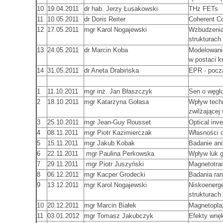
10
19.04.2011
dr hab. Jerzy Łusakowski
THz FETs
11
10.05.2011
dr Doris Reiter
Coherent Co
12
17.05.2011
mgr Karol Nogajewski
Wzbudzenia
strukturac
13
24.05.2011
dr Marcin Koba
Modelowanie
w postaci k
14
31.05.2011
dr Aneta Drabińska
EPR - począ
1
11.10.2011
mgr inż. Jan Błaszczyk
Sen o węgl
2
18.10.2011
mgr Katarzyna Gołasa
Wpływ techn
zwilżającej
3
25.10.2011
mgr Jean-Guy Rousset
Optical inv
4
08.11.2011
mgr Piotr Kazimierczak
Własności 
5
15.11.2011
mgr Jakub Kobak
Badanie ani
6
22.11.2011
mgr Paulina Perkowska
Wpływ luk 
7
29.11.2011
mgr Piotr Juszyński
Magnetotra
8
06.12.2011
mgr Kacper Grodecki
Badania ra
9
13.12.2011
mgr Karol Nogajewski
Niskoenerg
strukturac
10
20.12.2011
mgr Marcin Białek
Magnetopla
11
03.01.2012
mgr Tomasz Jakubczyk
Efekty wnę