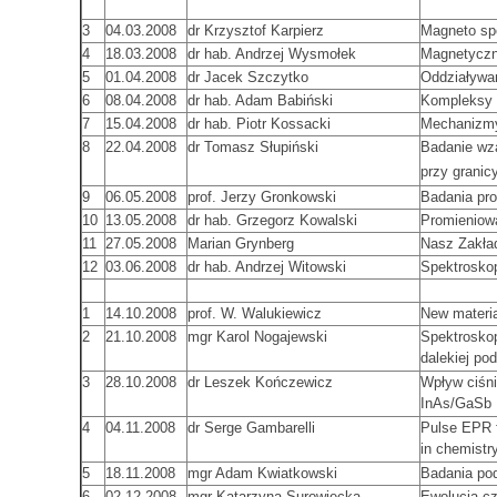
3
04.03.2008
dr Krzysztof Karpierz
Magneto spe
4
18.03.2008
dr hab. Andrzej Wysmołek
Magnetyczn
5
01.04.2008
dr Jacek Szczytko
Oddziaływa
6
08.04.2008
dr hab. Adam Babiński
Kompleksy 
7
15.04.2008
dr hab. Piotr Kossacki
Mechanizmy
8
22.04.2008
dr Tomasz Słupiński
Badanie wz
przy grani
9
06.05.2008
prof. Jerzy Gronkowski
Badania pr
10
13.05.2008
dr hab. Grzegorz Kowalski
Promieniow
11
27.05.2008
Marian Grynberg
Nasz Zakła
12
03.06.2008
dr hab. Andrzej Witowski
Spektroskop
1
14.10.2008
prof. W. Walukiewicz
New material
2
21.10.2008
mgr Karol Nogajewski
Spektrosko
dalekiej po
3
28.10.2008
dr Leszek Kończewicz
Wpływ ciśni
InAs/GaSb
4
04.11.2008
dr Serge Gambarelli
Pulse EPR f
in chemistr
5
18.11.2008
mgr Adam Kwiatkowski
Badania po
6
02.12.2008
mgr Katarzyna Surowiecka
Ewolucja c