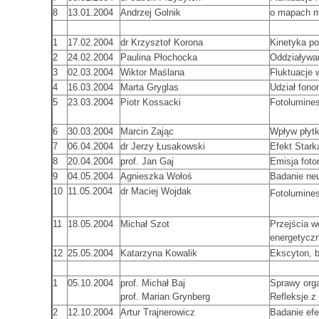
8
13.01.2004
Andrzej Golnik
o mapach m
1
17.02.2004
dr Krzysztof Korona
Kinetyka p
2
24.02.2004
Paulina Płochocka
Oddziaływa
3
02.03.2004
Wiktor Maślana
Fluktuacje
4
16.03.2004
Marta Gryglas
Udział fono
5
23.03.2004
Piotr Kossacki
Fotolumine
6
30.03.2004
Marcin Zając
Wpływ płyt
7
06.04.2004
dr Jerzy Łusakowski
Efekt Stark
8
20.04.2004
prof. Jan Gaj
Emisja foto
9
04.05.2004
Agnieszka Wołoś
Badanie ne
10
11.05.2004
dr Maciej Wojdak
Fotolumines
11
18.05.2004
Michał Szot
Przejścia w
energetycz
12
25.05.2004
Katarzyna Kowalik
Ekscyton, b
1
05.10.2004
prof. Michał Baj
Sprawy org
prof. Marian Grynberg
Refleksje z
2
12.10.2004
Artur Trajnerowicz
Badanie ef