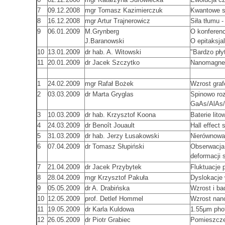
7
09.12.2008
mgr Tomasz Kazimierczuk
Kwantowe s
8
16.12.2008
mgr Artur Trajnerowicz
Siła tłumu 
9
06.01.2009
M.Grynberg
O konferenc
J.Baranowski
O epitaksja
10
13.01.2009
dr hab. A. Witowski
"Bardzo pły
11
20.01.2009
dr Jacek Szczytko
Nanomagnesy
1
24.02.2009
mgr Rafał Bożek
Wzrost graf
2
03.03.2009
dr Marta Gryglas
Spinowo roz
GaAs/AlAs
3
10.03.2009
dr hab. Krzysztof Koona
Baterie lito
4
24.03.2009
dr Benoît Jouault
Hall effect 
5
31.03.2009
dr hab. Jerzy Łusakowski
Nierównowa
6
07.04.2009
dr Tomasz Słupiński
Obserwacja
deformacji 
7
21.04.2009
dr Jacek Przybytek
Fluktuacje 
8
28.04.2009
mgr Krzysztof Pakuła
Dyslokacje
9
05.05.2009
dr A. Drabińska
Wzrost i ba
10
12.05.2009
prof. Detlef Hommel
Wzrost na
11
19.05.2009
dr Karla Kuldowa
1.55μm pho
12
26.05.2009
dr Piotr Grabiec
Pomieszcze