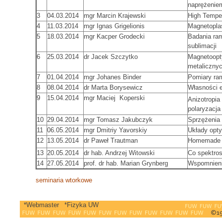
naprężeniem
3
04.03.2014
mgr Marcin Krajewski
High Temper
4
11.03.2014
mgr Ignas Grigelionis
Magnetopla
5
18.03.2014
mgr Kacper Grodecki
Badania ra
sublimacji
6
25.03.2014
dr Jacek Szczytko
Magnetoopt
metaliczny
7
01.04.2014
mgr Johanes Binder
Pomiary ra
8
08.04.2014
dr Marta Borysewicz
Własności 
9
15.04.2014
mgr Maciej Koperski
Anizotropia
polaryzacj
10
29.04.2014
mgr Tomasz Jakubczyk
Sprzężenia
11
06.05.2014
mgr Dmitriy Yavorskiy
Układy opty
12
13.05.2014
dr Paweł Trautman
Homemade 
13
20.05.2014
dr hab. Andrzej Witowski
Co spektros
14
27.05.2014
prof. dr hab. Marian Grynberg
Wspomnieni
seminaria wtorkowe
*Webmaster
*Fizyka UW