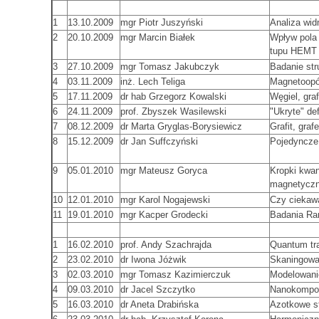
1
13.10.2009
mgr Piotr Juszyński
Analiza wi
2
20.10.2009
mgr Marcin Białek
Wpływ pola
tupu HEMT
3
27.10.2009
mgr Tomasz Jakubczyk
Badanie str
4
03.11.2009
inż. Lech Teliga
Magnetoopó
5
17.11.2009
dr hab Grzegorz Kowalski
Węgiel, graf
6
24.11.2009
prof. Zbyszek Wasilewski
"Ukryte" de
7
08.12.2009
dr Marta Gryglas-Borysiewicz
Grafit, graf
8
15.12.2009
dr Jan Suffczyński
Pojedyncze
9
05.01.2010
mgr Mateusz Goryca
Kropki kwa
magnetycz
10
12.01.2010
mgr Karol Nogajewski
Czy ciekawa
11
19.01.2010
mgr Kacper Grodecki
Badania Ra
1
16.02.2010
prof. Andy Szachrajda
Quantum tr
2
23.02.2010
dr Iwona Jóżwik
Skaningowa
3
02.03.2010
mgr Tomasz Kazimierczuk
Modelowani
4
09.03.2010
dr Jacel Szczytko
Nanokompo
5
16.03.2010
dr Aneta Drabińska
Azotkowe s