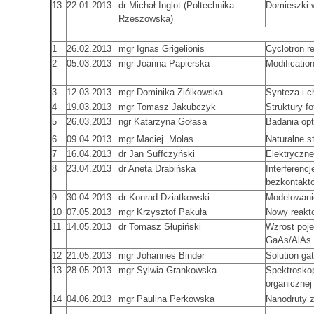
13
22.01.2013
dr Michał Inglot (Poltechnika
Domieszki 
Rzeszowska)
1
26.02.2013
mgr Ignas Grigelionis
Cyclotron 
2
05.03.2013
mgr Joanna Papierska
Modificatio
3
12.03.2013
mgr Dominika Ziólkowska
Synteza i c
4
19.03.2013
mgr Tomasz Jakubczyk
Struktury f
5
26.03.2013
ngr Katarzyna Gołasa
Badania op
6
09.04.2013
mgr Maciej Molas
Naturalne 
7
16.04.2013
dr Jan Suffczyński
Elektryczn
8
23.04.2013
dr Aneta Drabińska
Interferenc
bezkontakto
9
30.04.2013
dr Konrad Dziatkowski
Modelowani
10
07.05.2013
mgr Krzysztof Pakuła
Nowy reakt
11
14.05.2013
dr Tomasz Słupiński
Wzrost poj
GaAs/AlAs
12
21.05.2013
mgr Johannes Binder
Solution ga
13
28.05.2013
mgr Sylwia Grankowska
Spektroskop
organicznej
14
04.06.2013
mgr Paulina Perkowska
Nanodruty z