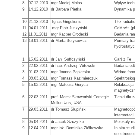
8
07.12.2010
mgr Maciej Molas
Wpływ techn
9
14.12.2010
dr Barbara Piętka
Dynamika p
10
21.12.2010
Ignas Grigelionis
THz radiati
11
04.01.2011
mgr Piotr Juszyński
GaMnAs (pla
12
11.01.2011
mgr Kacper Grodecki
Badania ra
13
18.01.2011
dr Marta Borysewicz
Pomiary tr
hydrostaty
1
15.02.2011
dr Jan Suffczyński
GaN z Fe
2
22.02.2011
dr hab. Andrzej Witowski
Badania odb
3
01.03.2011
mgr Joanna Papierska
Widma fonon
4
08.03.2011
mgr Tomasz Kazimierczuk
Spektrosko
5
15.03.2011
mgr Mateusz Goryca
Relaksacja
magnetycz
6
22.03.2011
prof. Marek Skowroński Carnegie
Tlenki dla
Mellon Univ, USA
7
29.03.2011
dr Tomasz Słupiński
Magnetoopó
interpretacj
8
05.04.2011
dr Jacek Szczytko
Molekuły m
9
12.04.2011
mgr inż. Dominika Ziółkowska
In situ stu
spectrosco