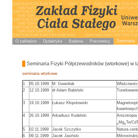
Seminaria
O zakładzie
Dydaktyka
Badania
Pracownicy
Seminaria Fizyki Półprzewodników (wtorkowe) w l
seminaria wtorkowe
1
05.10.1999
M. Gwardiak
Właściwości
2
12.10.1999
dr Adam Babiński
Tunelowani
3
19.10.1999
Łukasz Kłopotowski
Magnetoopt
kwantowyc
4
26.10.1999
Arkadiusz Kudelski
Anizotropia
Mg
Te/Cd
x
x
5
02.11.1999
Jacek Szczytko
Natura cen
6
09.11.1999
Jacek Jasiński
Mikrostruk