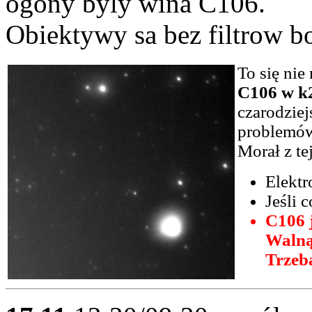
ogony byly wina C106.
Obiektywy sa bez filtrow b
To się nie
C106 w k2
czarodziej
problemów
Morał z te
Elektr
Jeśli 
C106 
Walnął
Trzeba