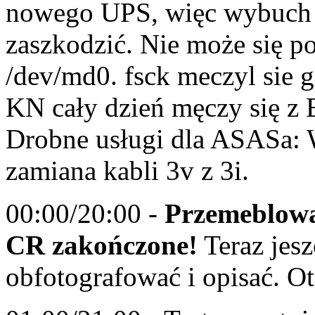
nowego UPS, więc wybuch 
zaszkodzić. Nie może się p
/dev/md0. fsck meczyl sie go
KN cały dzień męczy się z B
Drobne usługi dla ASASa: 
zamiana kabli 3v z 3i.
00:00/20:00 -
Przemeblowa
CR zakończone!
Teraz jesz
obfotografować i opisać. O