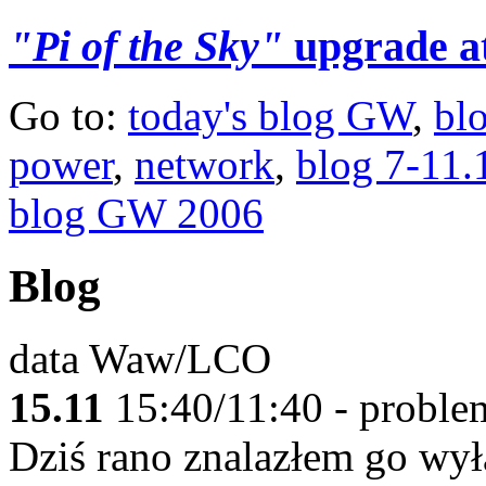
"Pi of the Sky"
upgrade a
Go to:
today's blog GW
,
bl
power
,
network
,
blog 7-11.
blog GW 2006
Blog
data Waw/LCO
15.11
15:40/11:40 - proble
Dziś rano znalazłem go wy