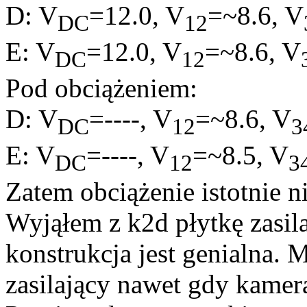
D: V
=12.0, V
=~8.6, V
DC
12
E: V
=12.0, V
=~8.6, V
DC
12
Pod obciążeniem:
D: V
=----, V
=~8.6, V
DC
12
3
E: V
=----, V
=~8.5, V
DC
12
3
Zatem obciążenie istotnie n
Wyjąłem z k2d płytkę zasil
konstrukcja jest genialna.
zasilający nawet gdy kamer