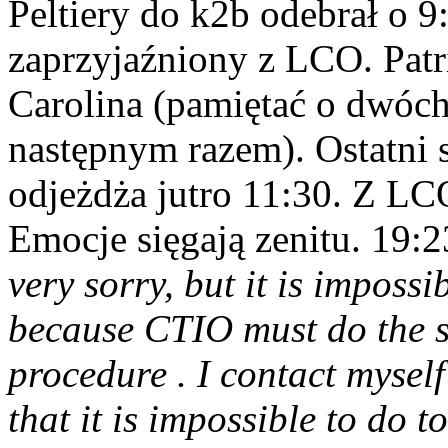
Peltiery do k2b odebrał o 9
zaprzyjaźniony z LCO. Patr
Carolina (pamiętać o dwóc
następnym razem). Ostatni
odjeżdża jutro 11:30. Z LC
Emocje sięgają zenitu. 19:2
very sorry, but it is imposs
because CTIO must do the ste
procedure . I contact mysel
that it is impossible to do t