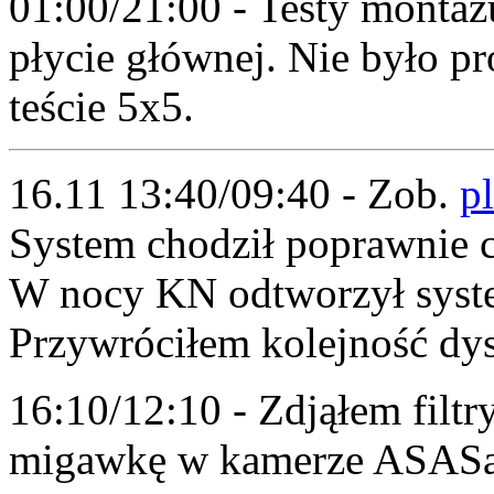
01:00/21:00 - Testy montaż
płycie głównej. Nie było 
teście 5x5.
16.11 13:40/09:40 - Zob.
pl
System chodził poprawnie c
W nocy KN odtworzył syste
Przywróciłem kolejność dy
16:10/12:10 - Zdjąłem filt
migawkę w kamerze ASASa