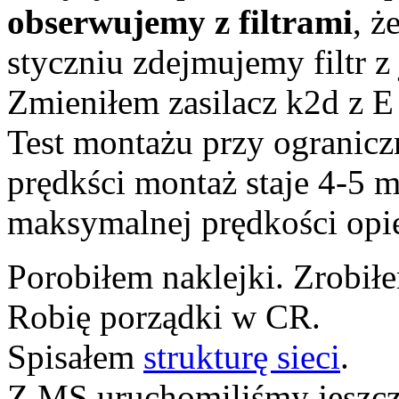
obserwujemy z filtrami
, ż
styczniu zdejmujemy filtr z
Zmieniłem zasilacz k2d z E
Test montażu przy ogranicz
prędkści montaż staje 4-5 
maksymalnej prędkości opie
Porobiłem naklejki. Zrobił
Robię porządki w CR.
Spisałem
strukturę sieci
.
Z MS uruchomiliśmy jeszcz