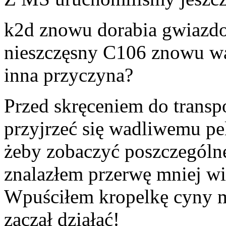
k2d znowu dorabia gwiazdo
nieszczęsny C106 znowu wal
inna przyczyna?
Przed skręceniem do transp
przyjrzeć się wadliwemu pe
żeby zobaczyć poszczegól
znalazłem przerwę mniej wi
Wpuściłem kropelkę cyny m
zaczął działać!