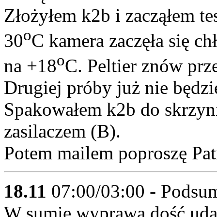
Złożyłem k2b i zacząłem te
o
30
C kamera zaczęła się chł
o
na +18
C. Peltier znów prz
Drugiej próby już nie będzi
Spakowałem k2b do skrzyni
zasilaczem (B).
Potem mailem poproszę Patr
18.11
07:00/03:00 - Podsu
W sumie wyprawa dość udana