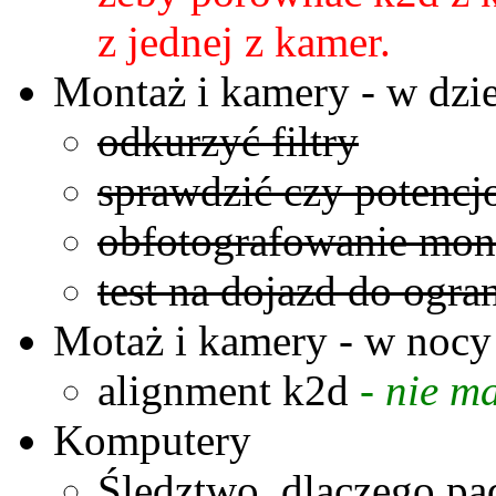
z jednej z kamer.
Montaż i kamery - w dzi
odkurzyć filtry
sprawdzić czy potencj
obfotografowanie mon
test na dojazd do ogra
Motaż i kamery - w nocy
alignment k2d
- nie m
Komputery
Śledztwo, dlaczego pa