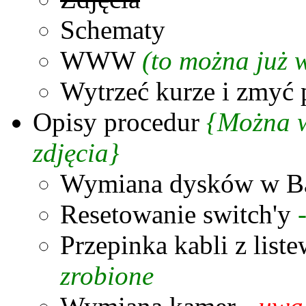
Schematy
WWW
(to można już 
Wytrzeć kurze i zmyć
Opisy procedur
{Można w
zdjęcia}
Wymiana dysków w B
Resetowanie switch'y
-
Przepinka kabli z list
zrobione