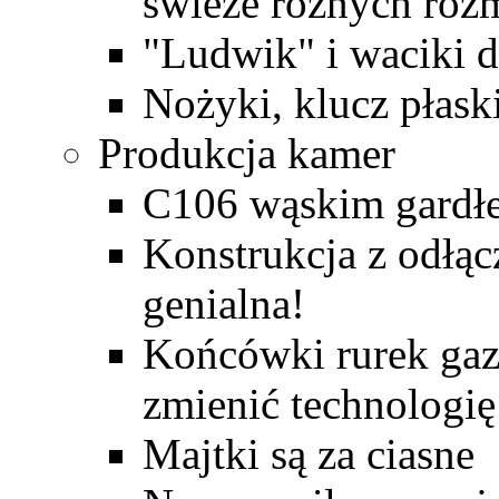
świeże różnych roz
"Ludwik" i waciki d
Nożyki, klucz płas
Produkcja kamer
C106 wąskim gardł
Konstrukcja z odłącz
genialna!
Końcówki rurek gazo
zmienić technologię
Majtki są za ciasne