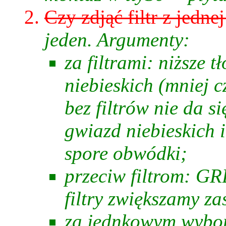
Czy zdjąć filtr z jedn
jeden. Argumenty:
za filtrami: niższe 
niebieskich (mniej 
bez filtrów nie da s
gwiazd niebieskich 
spore obwódki;
przeciw filtrom: GR
filtry zwiększamy z
za jednkowym wybor