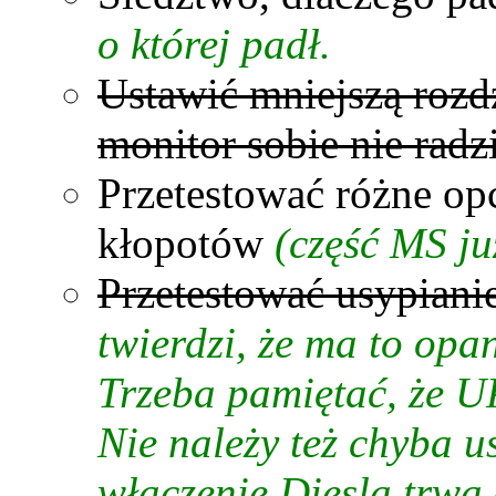
o której padł.
Ustawić mniejszą rozd
monitor sobie nie radzi
Przetestować różne op
kłopotów
(część MS ju
Przetestować usypiani
twierdzi, że ma to op
Trzeba pamiętać, że UP
Nie należy też chyba u
włączenie Diesla trwa 