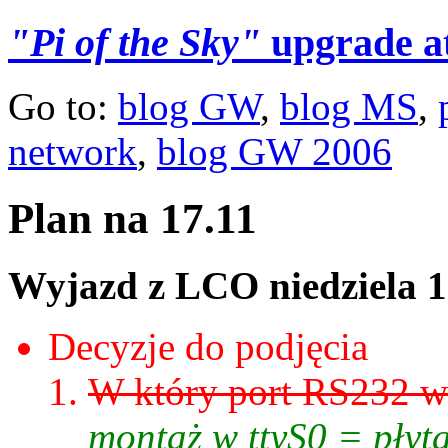
"Pi of the Sky"
upgrade a
Go to:
blog GW
,
blog MS
,
network
,
blog GW 2006
Plan na 17.11
Wyjazd z LCO niedziela 1
Decyzje do podjęcia
W który port RS232 w
montaż w ttyS0 = płyt