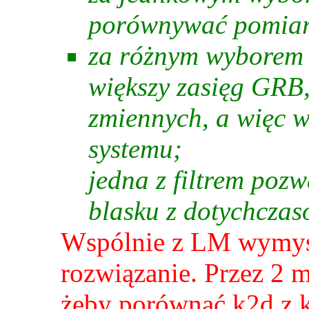
porównywać pomiar
za różnym wyborem 
większy zasięg GRB, 
zmiennych, a więc w
systemu;
jedna z filtrem poz
blasku z dotychcza
Wspólnie z LM wymyś
rozwiązanie. Przez 2 m
żeby porównać k2d z k