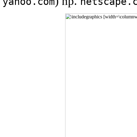
) np.
yahoo.com
netscape.