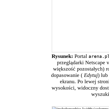
Rysunek:
Portal
arena.p
przeglądarki Netscape ver
większość pozostałych) r
dopasowanie (
Edytuj
) lub
ekranu. Po lewej stro
wysokości, widoczny dostę
wyszuki