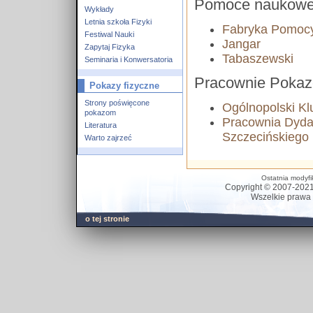
Pomoce naukowe 
Wykłady
Letnia szkoła Fizyki
Fabryka Pomoc
Festiwal Nauki
Jangar
Zapytaj Fizyka
Tabaszewski
Seminaria i Konwersatoria
Pracownie Poka
Pokazy fizyczne
Strony poświęcone
Ogólnopolski Kl
pokazom
Pracownia Dydak
Literatura
Szczecińskiego
Warto zajrzeć
Ostatnia modyfi
Copyright © 2007-202
Wszelkie prawa z
o tej stronie