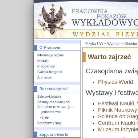
Fizyka UW
>
Wydział
>
Struktu
O Pracowni
Informacje ogólne
Warto zajrzeć
Kontakt
Pracownicy
Czasopisma związ
Galeria fotografii
Archiwum
Physics World
Rezerwacje sal
Wystawy i festiw
Sale wykładowe
Zasady rezerwacji sal
Festiwal Nauki
Aktualne rezerwacje:
Piknik Naukowy 
-jednorazowe
Science on Sta
-stałe
Centrum Nauki 
Zarezerwuj salę
Muzeum Inżynier
Zajęcia otwarte