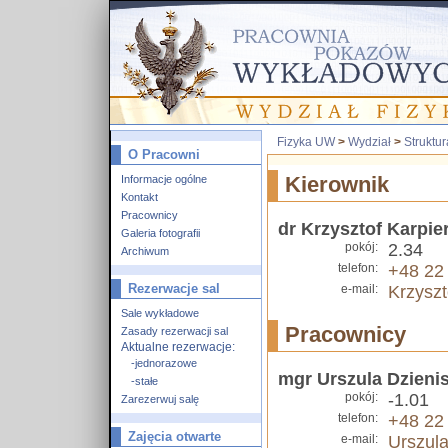
Fizyka UW
>
Wydział
>
Struktu
O Pracowni
Informacje ogólne
Kierownik
Kontakt
Pracownicy
dr Krzysztof Karpie
Galeria fotografii
pokój:
2.34
Archiwum
telefon:
+48 22
Rezerwacje sal
e-mail:
Krzyszt
Sale wykładowe
Pracownicy
Zasady rezerwacji sal
Aktualne rezerwacje:
-jednorazowe
mgr Urszula Dzieni
-stałe
pokój:
-1.01
Zarezerwuj salę
telefon:
+48 22
Zajęcia otwarte
e-mail:
Urszula