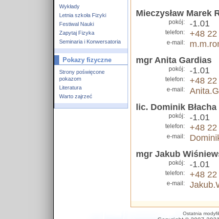
Wykłady
Mieczysław Marek 
Letnia szkoła Fizyki
pokój:
-1.01
Festiwal Nauki
telefon:
+48 22
Zapytaj Fizyka
Seminaria i Konwersatoria
e-mail:
m.m.ro
mgr Anita Gardias
Pokazy fizyczne
pokój:
-1.01
Strony poświęcone
pokazom
telefon:
+48 22
Literatura
e-mail:
Anita.
Warto zajrzeć
lic. Dominik Błacha
pokój:
-1.01
telefon:
+48 22
e-mail:
Domini
mgr Jakub Wiśniew
pokój:
-1.01
telefon:
+48 22
e-mail:
Jakub.
Ostatnia modyfi