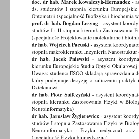
doc. dr hab. Marek Kowalczyk-Hernandez
- a
ds. studentów I stopnia kierunku Europejskie
Optometrii (specjalność Biofizyka i biochemia w
prof. dr hab. Bogdan Lesyng
- asystent koordy
studiów I i II stopnia kierunku Zastosowania F
(specjalność Projektowanie molekularne i bioin
dr hab. Wojciech Pacuski
- asystent koordynator
stopnia makrokierunku Inżynieria Nanostruktu
dr hab. Jacek Pniewski
- asystent koordyna
kierunku Europejskie Studia Optyki Okularowej
Uwaga: studenci ESOO składają sprawozdania do
który podejmuje decyzję o zaliczeniu praktyk 
Dziekanowi.
dr hab. Piotr Suffczyński
- asystent koordynat
stopnia kierunku Zastosowania Fizyki w Biolog
Neuroinformatyka)
dr hab. Jarosław Żygierewicz
- asystent koordy
studiów I stopnia Zastosowania Fizyki w Biolog
Neuroinformatyka i Fizyka medyczna) oraz 
(specjalność Fizyka biomedyczna)