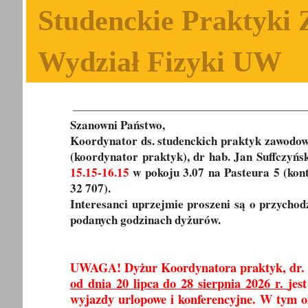
Studenckie Praktyki
Wydział Fizyki UW
Szanowni Państwo,
Koordynator ds. studenckich praktyk zawodo
(koordynator praktyk), dr hab. Jan Suffczyńs
15.15-16.15
w pokoju 3.07 na Pasteura 5 (kont
32 707).
Interesanci uprzejmie proszeni są o przycho
podanych godzinach dyżurów.
UWAGA! Dyżur Koordynatora praktyk, dr. h
od dnia 20 lipca do 28 sierpnia 2026 r.
jes
wyjazdy urlopowe i konferencyjne. W tym o