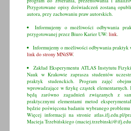
program do zbierania, prezentowania i analiz
Przygotowane opisy doświadczeń zostaną opubl
autora, przy zachowaniu praw autorskich.
Informujemy o możliwości odbywania prak
przygotowanej przez Biuro Karier UW:
link
.
Informujemy o możliwości odbywania praktyk 
link do strony MNiSW
.
Zakład Eksperymentu ATLAS Instytutu Fizyki
Nauk w Krakowie zaprasza studentów uczestn
praktyk studenckich. Program zajęć obej
wprowadzające w fizykę cząstek elementarnych. 
będą zarówno zagadnień związanych z sam
praktycznymi elementami metod eksperymenta
będzie poświęcona badaniu wybranego problemu
Więcej informacji na stronie atlas.ifj.edu.pl/p
Macieja Trzebińskiego (maciej.trzebinski@ifj.edu.