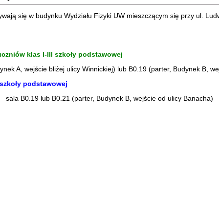
wają się w budynku Wydziału Fizyki UW mieszczącym się przy ul. Ludw
uczniów klas I-III szkoły podstawowej
dynek A, wejście bliżej ulicy Winnickiej) lub B0.19 (parter, Budynek B, w
I szkoły podstawowej
sala B0.19 lub B0.21 (parter, Budynek B, wejście od ulicy Banacha)