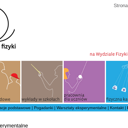
Strona
acje podstawowe
|
Pogadanki
|
Warsztaty eksperymentalne
|
Kontakt
|
perymentalne