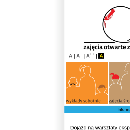
+
++
A
|
A
|
A
|
A
Inform
Dojazd na warsztaty eks