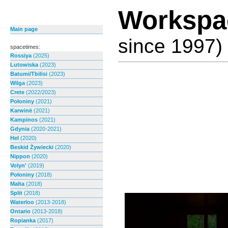
Workspa
Main page
since 1997)
spacetimes:
Rossiya
(2025)
Lutowiska
(2023)
Batumi/Tbilisi
(2023)
Wilga
(2023)
Crete
(2022/2023)
Połoniny
(2021)
Karwinë
(2021)
Kampinos
(2021)
Gdynia
(2020-2021)
Hel
(2020)
Beskid Żywiecki
(2020)
Nippon
(2020)
Volyn'
(2019)
Połoniny
(2018)
Malta
(2018)
Split
(2018)
Waterloo
(2013-2018)
Ontario
(2013-2018)
Ropianka
(2017)