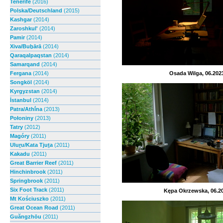
Tenerife
(2016)
Polska/Deutschland
(2015)
Kashgar
(2014)
Zaroshkul'
(2014)
Pamir
(2014)
Xiva/Buḫārā
(2014)
Qaraqalpaqstan
(2014)
Samarqand
(2014)
Fergana
(2014)
Osada Wilga, 06.202
Songköl
(2014)
Kyrgyzstan
(2014)
İstanbul
(2014)
Patra/Athī́na
(2013)
Połoniny
(2013)
Tatry
(2012)
Magóry
(2011)
Uluṟu/Kata Tjuṯa
(2011)
Kakadu
(2011)
Great Barrier Reef
(2011)
Hinchinbrook
(2011)
Springbrook
(2011)
Six Foot Track
(2011)
Kępa Okrzewska, 06.2
Mt Kościuszko
(2011)
Great Ocean Road
(2011)
Guăngzhōu
(2011)