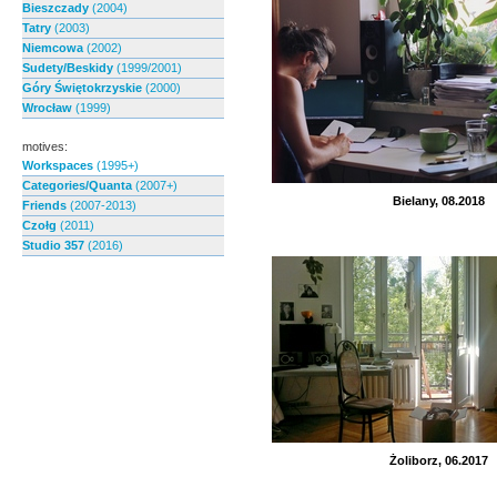
Bieszczady
(2004)
Tatry
(2003)
Niemcowa
(2002)
Sudety/Beskidy
(1999/2001)
Góry Świętokrzyskie
(2000)
Wrocław
(1999)
motives:
Workspaces
(1995+)
Categories/Quanta
(2007+)
Bielany, 08.2018
Friends
(2007-2013)
Czołg
(2011)
Studio 357
(2016)
Żoliborz, 06.2017