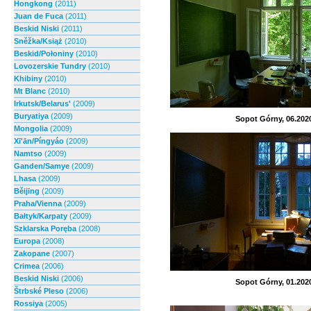
Hongkong
(2011)
Juan de Fuca
(2011)
Beskid Niski
(2011)
Sněžka/Książ
(2010)
Beskid/Połoniny
(2010)
Lovozerskie Tundry
(2010)
Khibiny
(2010)
Mt Blanc
(2010)
Irkutsk/Belarus'
(2009)
Buryatiya
(2009)
Sopot Górny, 06.202
Mongolia
(2009)
Xī'ān/Píngyáo
(2009)
Namtso
(2009)
Ganden/Samye
(2009)
Lhasa
(2009)
Běijīng
(2009)
Praha/Vienna
(2009)
Bałtyk/Karpaty
(2009)
Szklarska Poręba
(2008)
Europa
(2008)
Zakopane
(2007)
Crimea
(2006)
Beskid Niski
(2006)
Sopot Górny, 01.202
Štrbské Pleso
(2006)
Rossiya
(2005)