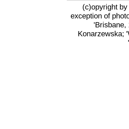
(c)opyright b
exception of phot
'Brisbane,
Konarzewska; '