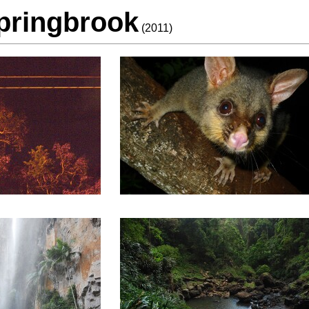
pringbrook
(2011)