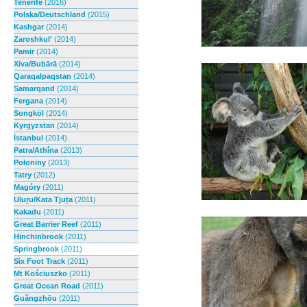
Tenerife
(2016)
Polska/Deutschland
(2015)
Kashgar
(2014)
Zaroshkul'
(2014)
Pamir
(2014)
Xiva/Buḫārā
(2014)
Qaraqalpaqstan
(2014)
Samarqand
(2014)
Fergana
(2014)
Songköl
(2014)
Kyrgyzstan
(2014)
İstanbul
(2014)
Patra/Athī́na
(2013)
Połoniny
(2013)
Tatry
(2012)
Magóry
(2011)
Uluṟu/Kata Tjuṯa
(2011)
Kakadu
(2011)
Great Barrier Reef
(2011)
Hinchinbrook
(2011)
Springbrook
(2011)
Six Foot Track
(2011)
Mt Kościuszko
(2011)
Great Ocean Road
(2011)
Guăngzhōu
(2011)