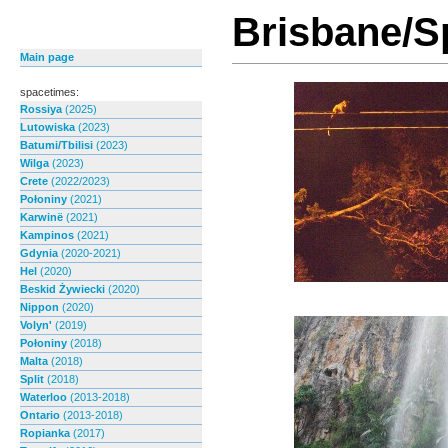
Brisbane/S
Main page
spacetimes:
Rossiya
(2025)
Lutowiska
(2023)
Batumi/Tbilisi
(2023)
Wilga
(2023)
Crete
(2022/2023)
Połoniny
(2021)
Karwinë
(2021)
Kampinos
(2021)
Gdynia
(2020-2021)
Hel
(2020)
Beskid Żywiecki
(2020)
Nippon
(2020)
Volyn'
(2019)
Połoniny
(2018)
Malta
(2018)
Split
(2018)
Waterloo
(2013-2018)
Ontario
(2013-2018)
Ropianka
(2017)