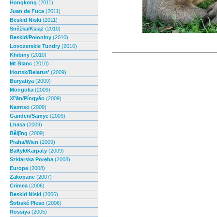
Hongkong
(2011)
Juan de Fuca
(2011)
Beskid Niski
(2011)
Sněžka/Książ
(2010)
Beskid/Połoniny
(2010)
Lovozerskie Tundry
(2010)
Khibiny
(2010)
Mt Blanc
(2010)
Irkutsk/Belarus'
(2009)
Buryatiya
(2009)
Mongolia
(2009)
Xī'ān/Píngyáo
(2009)
Namtso
(2009)
Ganden/Samye
(2009)
Lhasa
(2009)
Běijīng
(2009)
Praha/Wien
(2009)
Bałtyk/Karpaty
(2009)
Szklarska Poręba
(2008)
Europa
(2008)
Zakopane
(2007)
Crimea
(2006)
Beskid Niski
(2006)
Štrbské Pleso
(2006)
Rossiya
(2005)