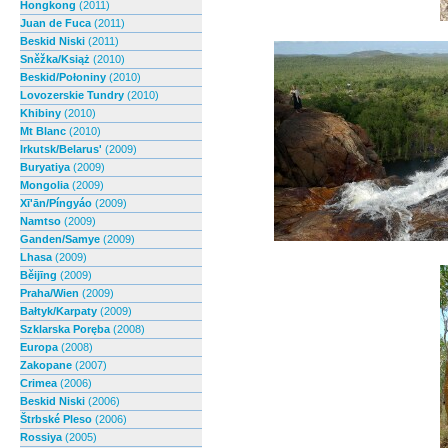
Hongkong
(2011)
Juan de Fuca
(2011)
Beskid Niski
(2011)
Sněžka/Książ
(2010)
Beskid/Połoniny
(2010)
Lovozerskie Tundry
(2010)
Khibiny
(2010)
Mt Blanc
(2010)
Irkutsk/Belarus'
(2009)
Buryatiya
(2009)
Mongolia
(2009)
Xī'ān/Píngyáo
(2009)
Namtso
(2009)
Ganden/Samye
(2009)
Lhasa
(2009)
Běijīng
(2009)
Praha/Wien
(2009)
Bałtyk/Karpaty
(2009)
Szklarska Poręba
(2008)
Europa
(2008)
Zakopane
(2007)
Crimea
(2006)
Beskid Niski
(2006)
Štrbské Pleso
(2006)
Rossiya
(2005)