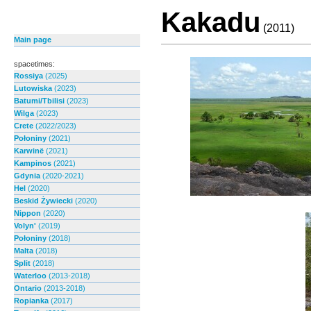
Kakadu
(2011)
Main page
spacetimes:
Rossiya
(2025)
Lutowiska
(2023)
Batumi/Tbilisi
(2023)
Wilga
(2023)
Crete
(2022/2023)
Połoniny
(2021)
Karwinë
(2021)
Kampinos
(2021)
Gdynia
(2020-2021)
Hel
(2020)
Beskid Żywiecki
(2020)
Nippon
(2020)
Volyn'
(2019)
Połoniny
(2018)
Malta
(2018)
Split
(2018)
Waterloo
(2013-2018)
Ontario
(2013-2018)
Ropianka
(2017)