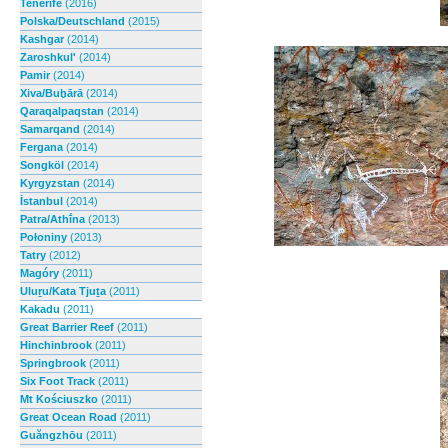
Tenerife
(2016)
Polska/Deutschland
(2015)
Kashgar
(2014)
Zaroshkul'
(2014)
Pamir
(2014)
Xiva/Buḫārā
(2014)
Qaraqalpaqstan
(2014)
Samarqand
(2014)
Fergana
(2014)
Songköl
(2014)
Kyrgyzstan
(2014)
İstanbul
(2014)
Patra/Athī́na
(2013)
Połoniny
(2013)
Tatry
(2012)
Magóry
(2011)
Uluṟu/Kata Tjuṯa
(2011)
Kakadu
(2011)
Great Barrier Reef
(2011)
Hinchinbrook
(2011)
Springbrook
(2011)
Six Foot Track
(2011)
Mt Kościuszko
(2011)
Great Ocean Road
(2011)
Guăngzhōu
(2011)