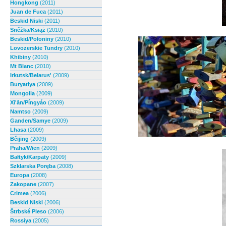
Hongkong
(2011)
Juan de Fuca
(2011)
Beskid Niski
(2011)
Sněžka/Książ
(2010)
Beskid/Połoniny
(2010)
Lovozerskie Tundry
(2010)
Khibiny
(2010)
Mt Blanc
(2010)
Irkutsk/Belarus'
(2009)
Buryatiya
(2009)
Mongolia
(2009)
Xī'ān/Píngyáo
(2009)
Namtso
(2009)
Ganden/Samye
(2009)
Lhasa
(2009)
Běijīng
(2009)
Praha/Wien
(2009)
Bałtyk/Karpaty
(2009)
Szklarska Poręba
(2008)
Europa
(2008)
Zakopane
(2007)
Crimea
(2006)
Beskid Niski
(2006)
Štrbské Pleso
(2006)
Rossiya
(2005)