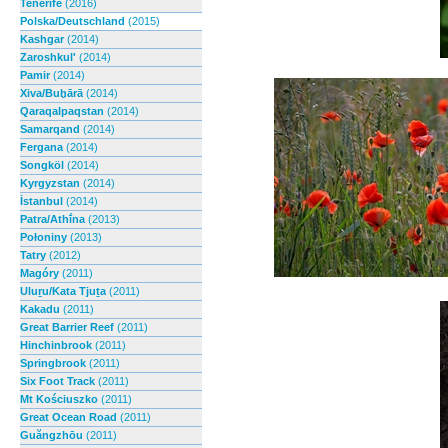
Tenerife
(2016)
Polska/Deutschland
(2015)
Kashgar
(2014)
Zaroshkul'
(2014)
Pamir
(2014)
Xiva/Buḫārā
(2014)
Qaraqalpaqstan
(2014)
Samarqand
(2014)
Fergana
(2014)
Songköl
(2014)
Kyrgyzstan
(2014)
İstanbul
(2014)
Patra/Athī́na
(2013)
Połoniny
(2013)
Tatry
(2012)
Magóry
(2011)
Uluṟu/Kata Tjuṯa
(2011)
Kakadu
(2011)
Great Barrier Reef
(2011)
Hinchinbrook
(2011)
Springbrook
(2011)
Six Foot Track
(2011)
Mt Kościuszko
(2011)
Great Ocean Road
(2011)
Guăngzhōu
(2011)