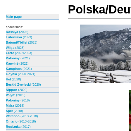
Polska/Deu
Main page
spacetimes:
Rossiya
(2025)
Lutowiska
(2023)
Batumi/Tbilisi
(2023)
Wilga
(2023)
Crete
(2022/2023)
Połoniny
(2021)
Karwinë
(2021)
Kampinos
(2021)
Gdynia
(2020-2021)
Hel
(2020)
Beskid Żywiecki
(2020)
Nippon
(2020)
Volyn'
(2019)
Połoniny
(2018)
Malta
(2018)
Split
(2018)
Waterloo
(2013-2018)
Ontario
(2013-2018)
Ropianka
(2017)