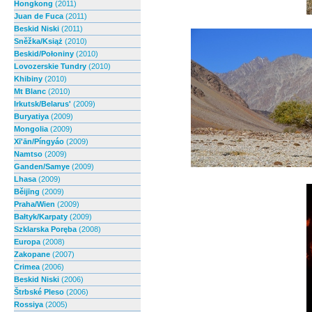
Hongkong
(2011)
Juan de Fuca
(2011)
Beskid Niski
(2011)
Sněžka/Książ
(2010)
Beskid/Połoniny
(2010)
Lovozerskie Tundry
(2010)
Khibiny
(2010)
Mt Blanc
(2010)
Irkutsk/Belarus'
(2009)
Buryatiya
(2009)
Mongolia
(2009)
Xī'ān/Píngyáo
(2009)
Namtso
(2009)
Ganden/Samye
(2009)
Lhasa
(2009)
Běijīng
(2009)
Praha/Wien
(2009)
Bałtyk/Karpaty
(2009)
Szklarska Poręba
(2008)
Europa
(2008)
Zakopane
(2007)
Crimea
(2006)
Beskid Niski
(2006)
Štrbské Pleso
(2006)
Rossiya
(2005)