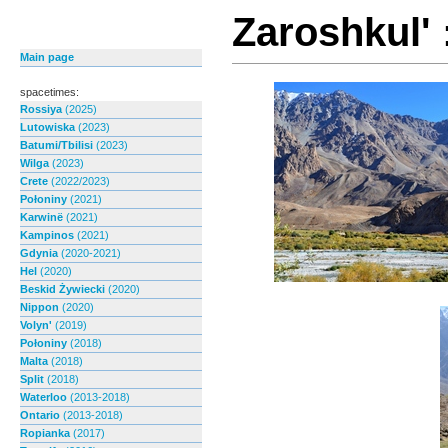
Zaroshkul'
Main page
spacetimes:
Rossiya
(2025)
Lutowiska
(2023)
Batumi/Tbilisi
(2023)
Wilga
(2023)
Crete
(2022/2023)
Połoniny
(2021)
Karwinë
(2021)
Kampinos
(2021)
Gdynia
(2020-2021)
Hel
(2020)
Beskid Żywiecki
(2020)
Nippon
(2020)
Volyn'
(2019)
Połoniny
(2018)
Malta
(2018)
Split
(2018)
Waterloo
(2013-2018)
Ontario
(2013-2018)
Ropianka
(2017)