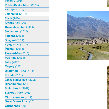
Tenerife
(2016)
Polska/Deutschland
(2015)
Kashgar
(2014)
Zaroshkul'
(2014)
Pamir
(2014)
Xiva/Buḫārā
(2014)
Qaraqalpaqstan
(2014)
Samarqand
(2014)
Fergana
(2014)
Songköl
(2014)
Kyrgyzstan
(2014)
İstanbul
(2014)
Patra/Athī́na
(2013)
Połoniny
(2013)
Tatry
(2012)
Magóry
(2011)
Uluṟu/Kata Tjuṯa
(2011)
Kakadu
(2011)
Great Barrier Reef
(2011)
Hinchinbrook
(2011)
Springbrook
(2011)
Six Foot Track
(2011)
Mt Kościuszko
(2011)
Great Ocean Road
(2011)
Guăngzhōu
(2011)