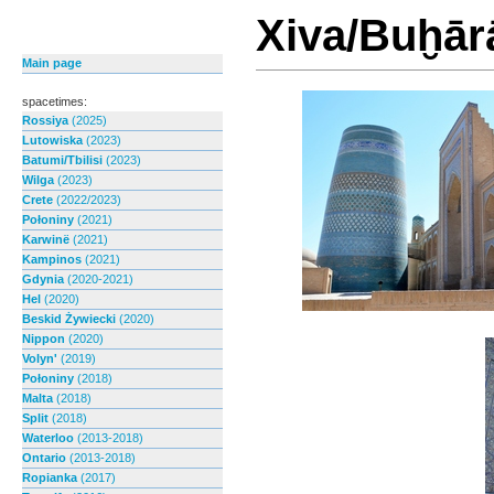
Xiva/Buḫār
Main page
spacetimes:
Rossiya
(2025)
Lutowiska
(2023)
Batumi/Tbilisi
(2023)
Wilga
(2023)
Crete
(2022/2023)
Połoniny
(2021)
Karwinë
(2021)
Kampinos
(2021)
Gdynia
(2020-2021)
Hel
(2020)
Beskid Żywiecki
(2020)
Nippon
(2020)
Volyn'
(2019)
Połoniny
(2018)
Malta
(2018)
Split
(2018)
Waterloo
(2013-2018)
Ontario
(2013-2018)
Ropianka
(2017)