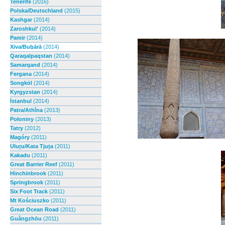
Tenerife
(2016)
Polska/Deutschland
(2015)
Kashgar
(2014)
Zaroshkul'
(2014)
Pamir
(2014)
Xiva/Buḫārā
(2014)
Qaraqalpaqstan
(2014)
Samarqand
(2014)
Fergana
(2014)
Songköl
(2014)
Kyrgyzstan
(2014)
İstanbul
(2014)
Patra/Athī́na
(2013)
Połoniny
(2013)
Tatry
(2012)
Magóry
(2011)
Uluṟu/Kata Tjuṯa
(2011)
Kakadu
(2011)
Great Barrier Reef
(2011)
Hinchinbrook
(2011)
Springbrook
(2011)
Six Foot Track
(2011)
Mt Kościuszko
(2011)
Great Ocean Road
(2011)
Guăngzhōu
(2011)