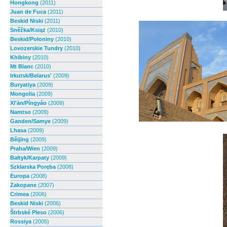
Hongkong
(2011)
Juan de Fuca
(2011)
Beskid Niski
(2011)
Sněžka/Książ
(2010)
Beskid/Połoniny
(2010)
Lovozerskie Tundry
(2010)
Khibiny
(2010)
Mt Blanc
(2010)
Irkutsk/Belarus'
(2009)
Buryatiya
(2009)
Mongolia
(2009)
Xī'ān/Píngyáo
(2009)
Namtso
(2009)
Ganden/Samye
(2009)
Lhasa
(2009)
Běijīng
(2009)
Praha/Wien
(2009)
Bałtyk/Karpaty
(2009)
Szklarska Poręba
(2008)
Europa
(2008)
Zakopane
(2007)
Crimea
(2006)
Beskid Niski
(2006)
Štrbské Pleso
(2006)
Rossiya
(2005)