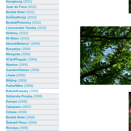
Hongkong
(2011)
Juan de Fuca
(2011)
Beskid Niski
(2011)
Sněžka/Książ
(2010)
Beskid/Połoniny
(2010)
Lovozerskie Tundry
(2010)
Khibiny
(2010)
Mt Blanc
(2010)
Irkutsk/Belarus'
(2009)
Buryatiya
(2009)
Mongolia
(2009)
Xī'ān/Píngyáo
(2009)
Namtso
(2009)
Ganden/Samye
(2009)
Lhasa
(2009)
Běijīng
(2009)
Praha/Wien
(2009)
Bałtyk/Karpaty
(2009)
Szklarska Poręba
(2008)
Europa
(2008)
Zakopane
(2007)
Crimea
(2006)
Beskid Niski
(2006)
Štrbské Pleso
(2006)
Rossiya
(2005)