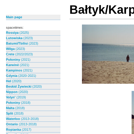
Bałtyk/Kar
Main page
spacetimes:
Rossiya
(2025)
Lutowiska
(2023)
Batumi/Tbilisi
(2023)
Wilga
(2023)
Crete
(2022/2023)
Połoniny
(2021)
Karwinë
(2021)
Kampinos
(2021)
Gdynia
(2020-2021)
Hel
(2020)
Beskid Żywiecki
(2020)
Nippon
(2020)
Volyn'
(2019)
Połoniny
(2018)
Malta
(2018)
Split
(2018)
Waterloo
(2013-2018)
Ontario
(2013-2018)
Ropianka
(2017)