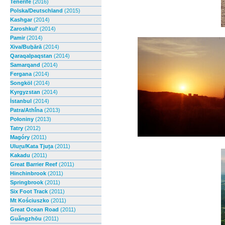
Tenerife
(2016)
Polska/Deutschland
(2015)
Kashgar
(2014)
Zaroshkul'
(2014)
Pamir
(2014)
Xiva/Buḫārā
(2014)
Qaraqalpaqstan
(2014)
Samarqand
(2014)
Fergana
(2014)
Songköl
(2014)
Kyrgyzstan
(2014)
İstanbul
(2014)
Patra/Athī́na
(2013)
Połoniny
(2013)
Tatry
(2012)
Magóry
(2011)
Uluṟu/Kata Tjuṯa
(2011)
Kakadu
(2011)
Great Barrier Reef
(2011)
Hinchinbrook
(2011)
Springbrook
(2011)
Six Foot Track
(2011)
Mt Kościuszko
(2011)
Great Ocean Road
(2011)
Guăngzhōu
(2011)