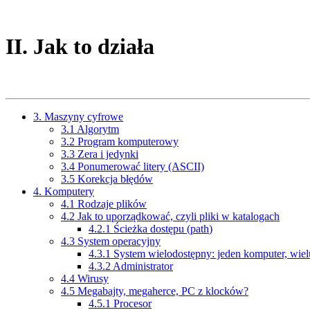
II
. Jak to działa
3
. Maszyny cyfrowe
3
.
1
Algorytm
3
.
2
Program komputerowy
3
.
3
Zera i jedynki
3
.
4
Ponumerować litery (ASCII)
3
.
5
Korekcja błędów
4
. Komputery
4
.
1
Rodzaje plików
4
.
2
Jak to uporządkować, czyli pliki w katalogach
4
.
2
.
1
Ścieżka dostępu (
path
)
4
.
3
System operacyjny
4
.
3
.
1
System wielodostępny: jeden komputer, wie
4
.
3
.
2
Administrator
4
.
4
Wirusy
4
.
5
Megabajty, megaherce, PC z klocków?
4
.
5
.
1
Procesor