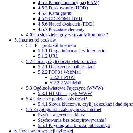
4
.
5
.
2
Pamięć operacyjna (RAM)
4
.
5
.
3
Dysk twardy (HDD)
4
.
5
.
4
Karta grafiki
4
.
5
.
5
CD-ROM i DVD
4
.
5
.
6
Napęd dyskietek (FDD)
4
.
5
.
7
Pozostałe elementy
4
.
6
Co się dzieje, gdy włączamy komputer?
5
. Internet od podstaw
5
.
1
IP -- protokół Internetu
5
.
1
.
1
Droga informacji w Internecie
5
.
1
.
2
URL
5
.
2
E-mail, czyli poczta elektroniczna
5
.
2
.
1
Dlaczego e-mail jest tani
5
.
2
.
2
POP3 i WebMail
5
.
2
.
2
.
1
POP3
5
.
2
.
2
.
2
WebMail
5
.
3
Ogólnoświatowa Pajęczyna (WWW)
5
.
3
.
1
HTML -- język WWW
5
.
4
Gdzie się podział spis treści?
5
.
4
.
1
Słowa kluczowe, czyli jak szukać i dać się z
5
.
5
Kryptografia i zakupy przez Internet
Szyfr = algorytm + klucz
Szyfrowanie bez odszyfrowywania?
5
.
5
.
1
Kryptografia klucza publicznego
6
. Przejawy rewolucji cyfrowej